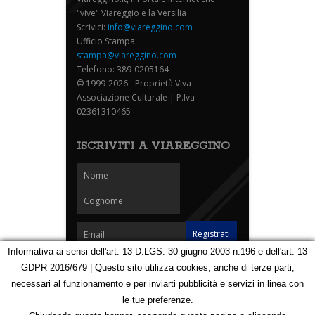
"vive" Viareggio e la Versilia
Scrivici:
info@viareggino.com
Ufficio Stampa:
stampa@viareggino.com
Telefono: 389-0205164
© 1999-2026 - Proprietà Viva
Associazione Culturale | P.Iva
02361310465
ISCRIVITI A VIAREGGINO
Informativa ai sensi dell'art. 13 D.LGS. 30 giugno 2003 n.196 e dell'art. 13
GDPR 2016/679 | Questo sito utilizza cookies, anche di terze parti,
Homepage
Notizie
Speciali
Eventi
Foto Carnevale
necessari al funzionamento e per inviarti pubblicità e servizi in linea con
Foto Viareggino
Partners
Contatti
le tue preferenze.
Privacy e Cookie Policy
Mappa