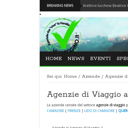
Festival La Versiliana - La direttrice lucchese Beatrice Venezi torn
BREAKING NEWS
HOME
NEWS
EVENTI
SPE
Sei qui:
Home
/
Aziende
/
Agenzie d
Agenzie di Viaggio
Le aziende censite del settore
agenzie di viaggio
p
CAMAIORE
|
FIRENZE
|
LIDO DI CAMAIORE
|
QUER
Aziende in Agenzie di Viaggio: 1