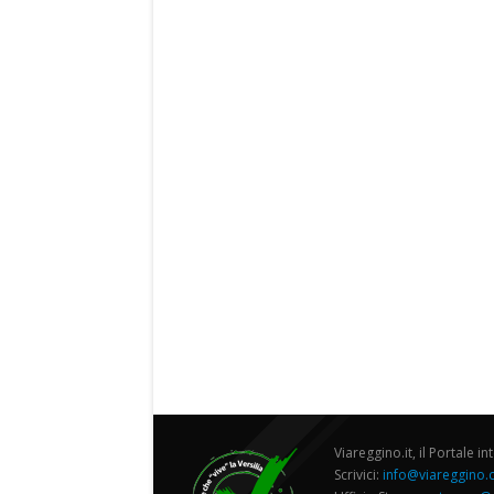
Viareggino.it, il Portale in
Scrivici:
info@viareggino