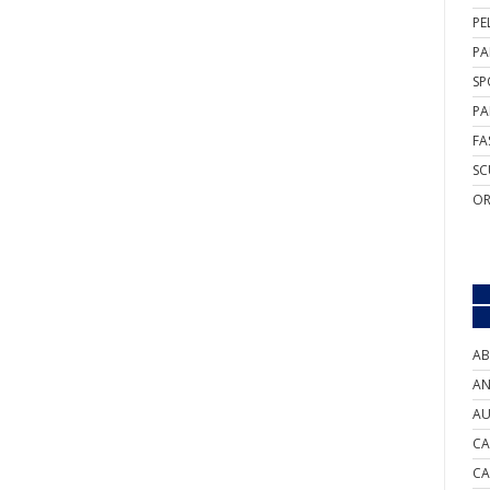
PE
PA
SP
PA
FA
SC
OR
AB
AN
AU
CA
CA