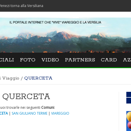
a alla Versiliana
CIALI
FOTO
VIDEO
PARTNERS
CARD
AZ
i Viaggio
/
QUERCETA
 a QUERCETA
uoi trovarle nei seguenti
Comuni
:
CETA
|
SAN GIULIANO TERME
|
VIAREGGIO