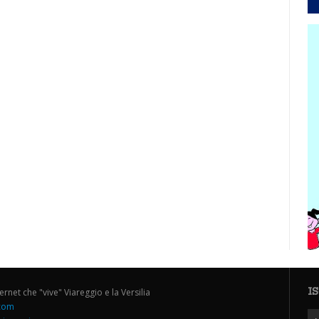
I
ternet che "vive" Viareggio e la Versilia
.com