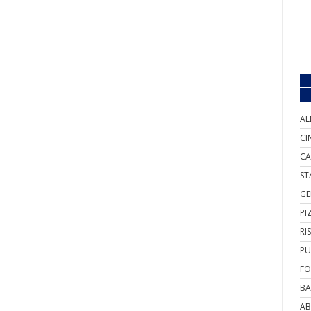
AL
CI
CA
ST
GE
PI
RI
PU
FO
BA
AB