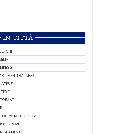
IN CITTÀ
BERGHI
NEMA
MPEGGI
ABILIMENTI BALNEARI
LATERIE
ZZERIE
STORANTI
B
TOGRAFIA ED OTTICA
R E RITROVI
BIGLIAMENTO