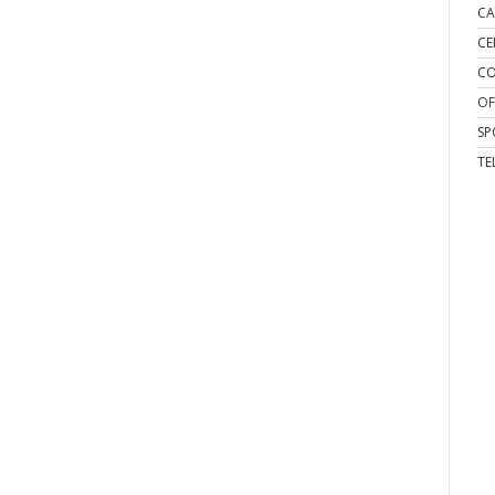
CA
CE
CO
OF
SP
TE