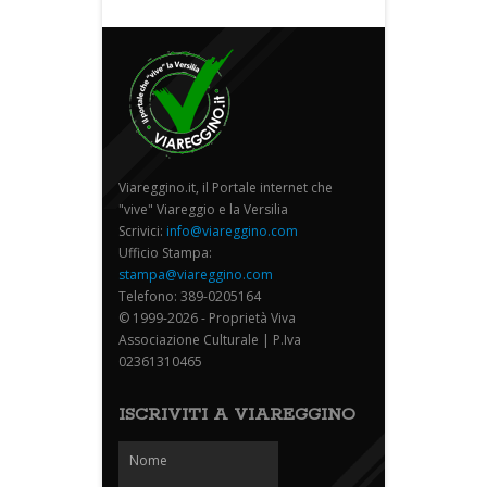
Viareggino.it, il Portale internet che
"vive" Viareggio e la Versilia
Scrivici:
info@viareggino.com
Ufficio Stampa:
stampa@viareggino.com
Telefono: 389-0205164
© 1999-2026 - Proprietà Viva
Associazione Culturale | P.Iva
02361310465
ISCRIVITI A VIAREGGINO