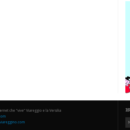
I
ternet che "vive" Viareggio e la Versilia
.com
iareggino.com