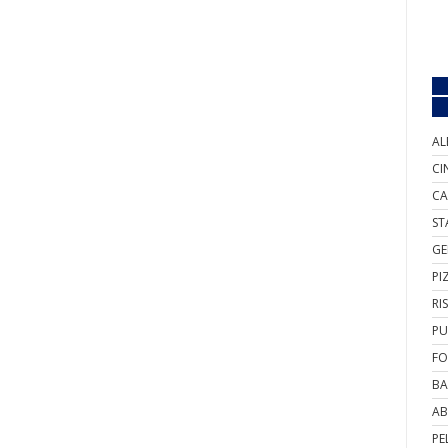
AL
CI
CA
ST
GE
PI
RI
PU
FO
BA
AB
PE