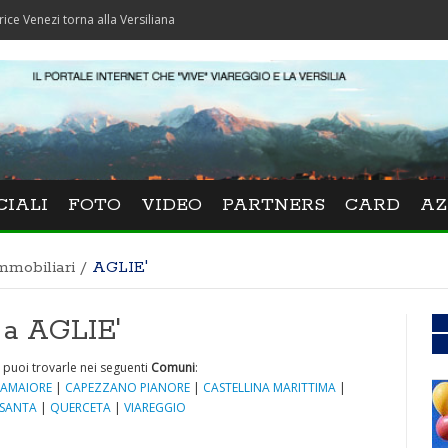
i torna alla Versiliana
CIALI
FOTO
VIDEO
PARTNERS
CARD
AZ
mmobiliari
/
AGLIE'
 a AGLIE'
puoi trovarle nei seguenti
Comuni
:
AMAIORE
|
CAPEZZANO PIANORE
|
CASTELLINA MARITTIMA
|
ASANTA
|
QUERCETA
|
VIAREGGIO