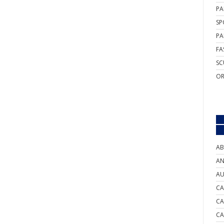
PA
SP
PA
FA
SC
OR
AB
AN
AU
CA
CA
CA