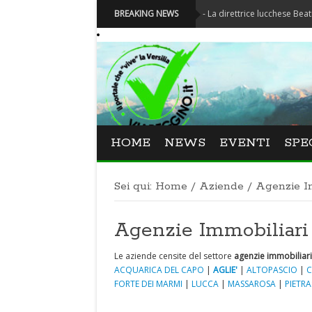
Festival La Versiliana - La direttrice lucchese Beatrice Venez
BREAKING NEWS
HOME
NEWS
EVENTI
SPE
Sei qui:
Home
/
Aziende
/
Agenzie I
Agenzie Immobiliari
Le aziende censite del settore
agenzie immobiliari
ACQUARICA DEL CAPO
|
AGLIE'
|
ALTOPASCIO
|
C
FORTE DEI MARMI
|
LUCCA
|
MASSAROSA
|
PIETR