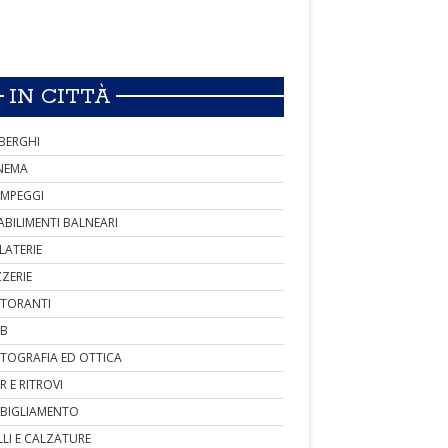
IN CITTÀ
BERGHI
NEMA
MPEGGI
ABILIMENTI BALNEARI
LATERIE
ZZERIE
STORANTI
B
TOGRAFIA ED OTTICA
R E RITROVI
BIGLIAMENTO
LLI E CALZATURE