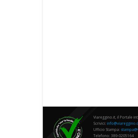
Viareggino.it, il Portale in
Scrivici:
info@viareggino
Ufficio Stampa:
stampa@v
Telefono: 389-0205164