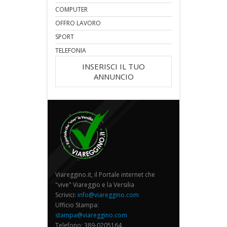
COMPUTER
OFFRO LAVORO
SPORT
TELEFONIA
INSERISCI IL TUO
ANNUNCIO
Viareggino.it, il Portale internet che
"vive" Viareggio e la Versilia
Scrivici:
info@viareggino.com
Ufficio Stampa:
stampa@viareggino.com
Telefono: 389-0205164