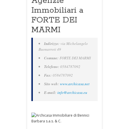
Agenzie
Immobiliari a
FORTE DEI
MARMI
Indirizzo:
via Michelangelo
Buonarroti 49
Comune:
FORTE DEI MARMI
Telefono:
0584787092
Fax:
0584787092
Sito web:
www.archicasa.net
E-mail:
info@archicasa.eu