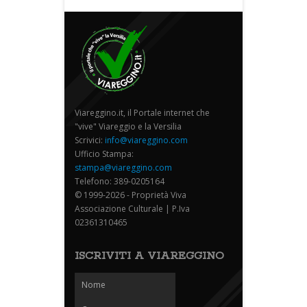
Viareggino.it, il Portale internet che
"vive" Viareggio e la Versilia
Scrivici:
info@viareggino.com
Ufficio Stampa:
stampa@viareggino.com
Telefono: 389-0205164
© 1999-2026 - Proprietà Viva
Associazione Culturale | P.Iva
02361310465
ISCRIVITI A VIAREGGINO