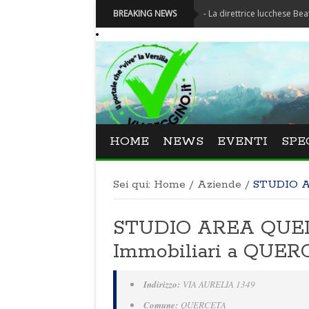
Festival La Versiliana - La direttrice lucchese Beatrice Venez
BREAKING NEWS
HOME
NEWS
EVENTI
SPE
Sei qui:
Home
/
Aziende
/
STUDIO 
STUDIO AREA QUER
Immobiliari a QUE
Indirizzo:
VIA AURELIA 1349
Comune:
QUERCETA