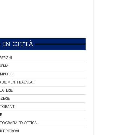
IN CITTÀ
BERGHI
NEMA
MPEGGI
ABILIMENTI BALNEARI
LATERIE
ZZERIE
STORANTI
B
TOGRAFIA ED OTTICA
R E RITROVI