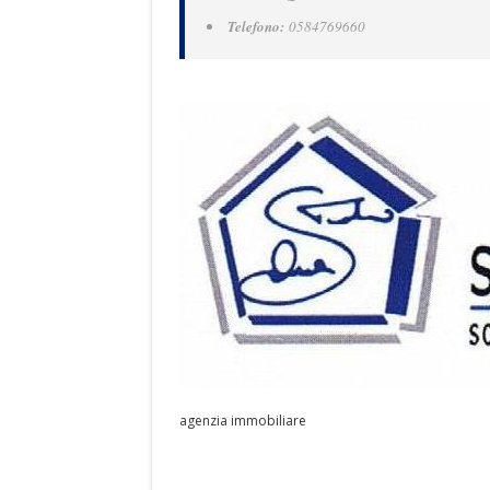
Telefono:
0584769660
agenzia immobiliare