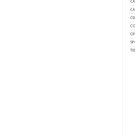
CA
CA
CE
CO
OF
SP
TE