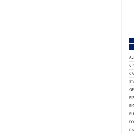
AL
CI
CA
ST
GE
PI
RI
PU
FO
BA