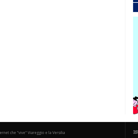
I
ternet che "vive" Viareggio e la Versilia