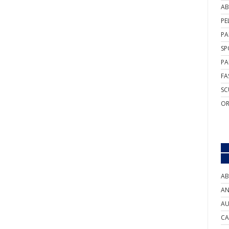
AB
PE
PA
SP
PA
FA
SC
OR
AB
AN
AU
CA