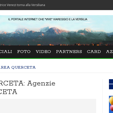
i torna alla Versiliana
CIALI
FOTO
VIDEO
PARTNERS
CARD
AZ
AREA QUERCETA
CETA: Agenzie
RCETA