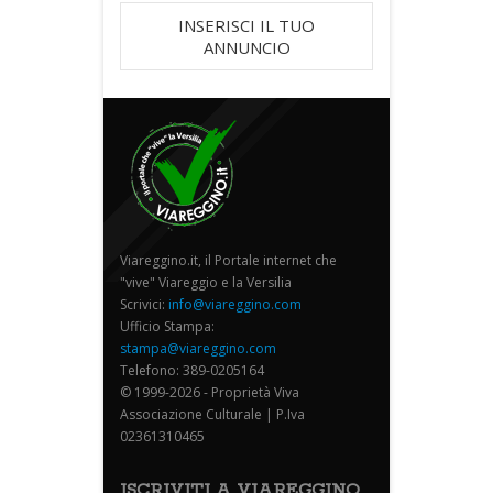
INSERISCI IL TUO
ANNUNCIO
Viareggino.it, il Portale internet che
"vive" Viareggio e la Versilia
Scrivici:
info@viareggino.com
Ufficio Stampa:
stampa@viareggino.com
Telefono: 389-0205164
© 1999-2026 - Proprietà Viva
Associazione Culturale | P.Iva
02361310465
ISCRIVITI A VIAREGGINO