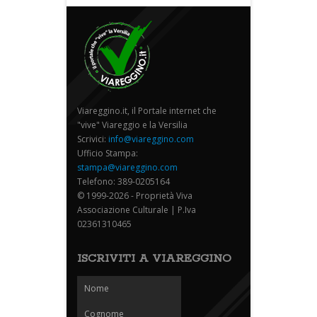
Viareggino.it, il Portale internet che
"vive" Viareggio e la Versilia
Scrivici:
info@viareggino.com
Ufficio Stampa:
stampa@viareggino.com
Telefono: 389-0205164
© 1999-2026 - Proprietà Viva
Associazione Culturale | P.Iva
02361310465
ISCRIVITI A VIAREGGINO