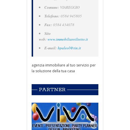
Comune:
VIAREGGIO
Telefono:
0584 945805
Fax:
0584 434078
Sito
web:
www.immobiliareiltetto.it
E-mail:
bpaleol@tin.it
agenzia immobiliare al tuo servizio per
la soluzione della tua casa
PARTNER