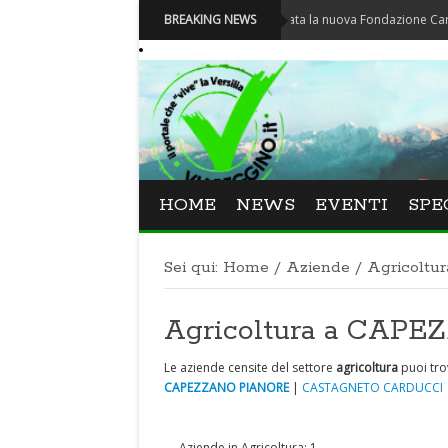
Carnevale - Nominata la nuova Fondazione Carnevale di 
BREAKING NEWS
HOME
NEWS
EVENTI
SPE
Sei qui:
Home
/
Aziende
/
Agricoltur
Agricoltura a CAP
Le aziende censite del settore
agricoltura
puoi tro
CAPEZZANO PIANORE
|
CASTAGNETO CARDUCCI
Aziende in Agricoltura: 1