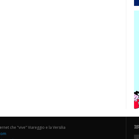
I
ternet che "vive" Viareggio e la Versilia
.com