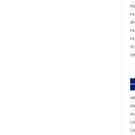
PE
PA
SP
PA
FA
SC
OR
AB
AN
AU
CA
CA