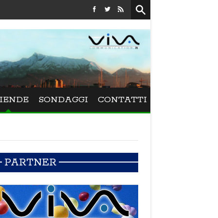
Festival La Versiliana - La direttrice lucchese Beatrice Ven
IENDE
SONDAGGI
CONTATTI
PARTNER