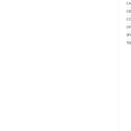
CA
CE
CO
OF
SP
TE