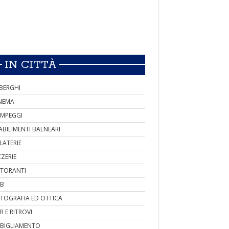
IN CITTÀ
BERGHI
NEMA
MPEGGI
ABILIMENTI BALNEARI
LATERIE
ZZERIE
STORANTI
B
TOGRAFIA ED OTTICA
R E RITROVI
BIGLIAMENTO