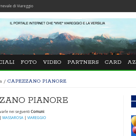
Viareggio
CIALI
FOTO
VIDEO
PARTNERS
CARD
AZ
a
/
CAPEZZANO PIANORE
EZZANO PIANORE
varle nei seguenti
Comuni
:
|
MASSAROSA
|
VIAREGGIO