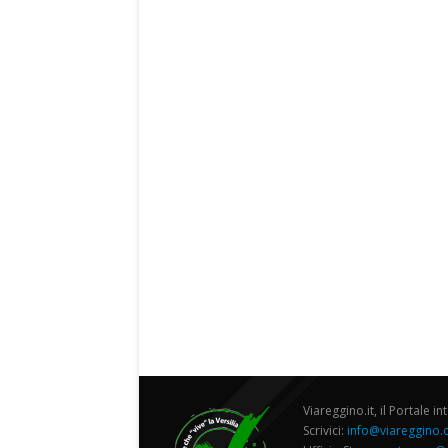
Viareggino.it, il Portale in
Scrivici:
info@viareggino