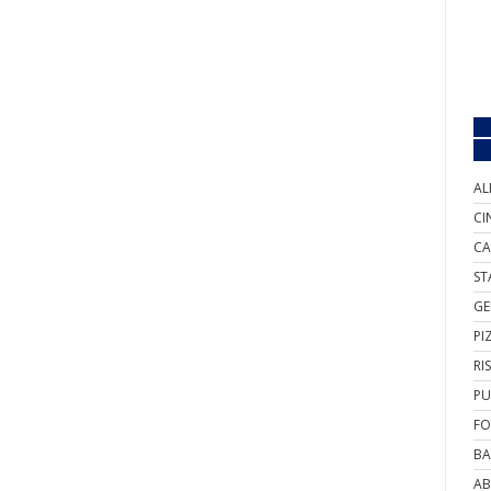
AL
CI
CA
ST
GE
PI
RI
PU
FO
BA
AB