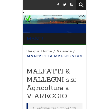
MENU
Sei qui:
Home
/
Aziende
/
MALFATTI & MALLEGNI s.s.
MALFATTI &
MALLEGNI s.s.:
Agricoltura a
VIAREGGIO
Indirizzo:
VIA AURELIA SUD