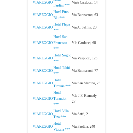
VIAREGGIO
Viale Carducci, 14
Pardini ***
Hotel Pino
VIAREGGIO
Via Buonarroti, 63
Blu ***
Hotel Playa
VIAREGGIO
Via A. Saffi n. 20
***
Hotel San
VIAREGGIO
Francisco
V.le Carducci, 68
***
Hotel Sogno
VIAREGGIO
Via Vespucci, 125
***
Hotel Tahiti
VIAREGGIO
Via Buonarroti, 77
***
Hotel
VIAREGGIO
Via San Martino, 23
Tirrenia ***
Hotel
V.le J.F. Kennedy
VIAREGGIO
Turandot
27
***
Hotel Villa
VIAREGGIO
Via Saffi, 2
Tina ***
Hotel
VIAREGGIO
Via Paolina, 240
Vittoria ***