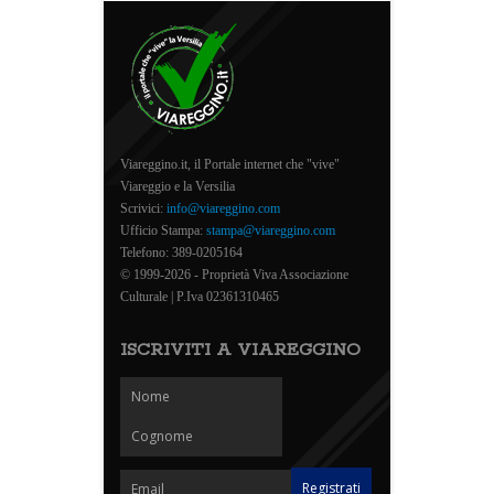
Viareggino.it, il Portale internet che "vive"
Viareggio e la Versilia
Scrivici:
info@viareggino.com
Ufficio Stampa:
stampa@viareggino.com
Telefono: 389-0205164
© 1999-2026 - Proprietà Viva Associazione
Culturale | P.Iva 02361310465
ISCRIVITI A VIAREGGINO