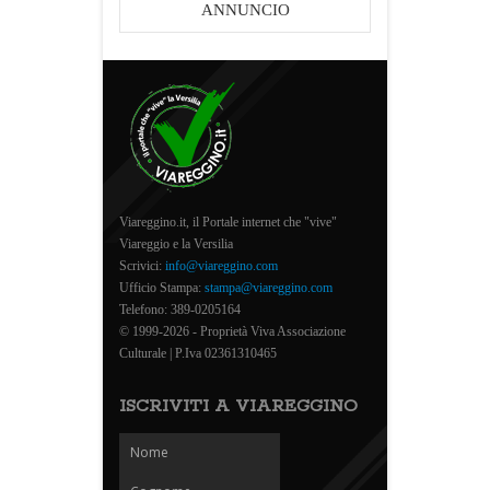
ANNUNCIO
Viareggino.it, il Portale internet che "vive"
Viareggio e la Versilia
Scrivici:
info@viareggino.com
Ufficio Stampa:
stampa@viareggino.com
Telefono: 389-0205164
© 1999-2026 - Proprietà Viva Associazione
Culturale | P.Iva 02361310465
ISCRIVITI A VIAREGGINO