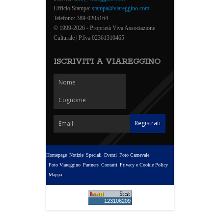
Ufficio Stampa:
stampa@viareggino.com
Telefono: 389-0205164
© 1999-2026 - Proprietà Viva Associazione
Culturale | P.Iva 02361310465
ISCRIVITI A VIAREGGINO
Homepage
Notizie
Speciali
Eventi
Foto Carnevale
Foto Viareggino
Partners
Contatti
Privacy e Cookie Policy
Mappa
123106209