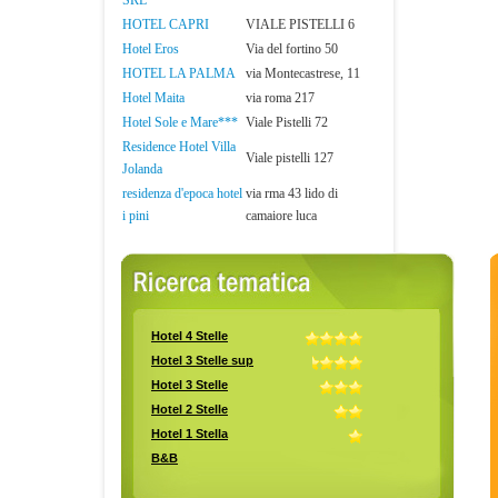
SRL
HOTEL CAPRI
VIALE PISTELLI 6
Hotel Eros
Via del fortino 50
HOTEL LA PALMA
via Montecastrese, 11
Hotel Maita
via roma 217
Hotel Sole e Mare***
Viale Pistelli 72
Residence Hotel Villa
Viale pistelli 127
Jolanda
residenza d'epoca hotel
via rma 43 lido di
i pini
camaiore luca