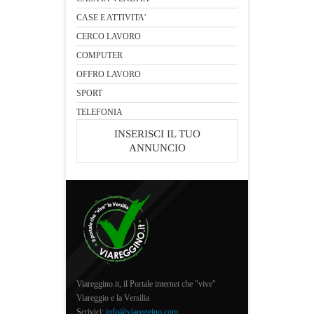
CASE E ATTIVITA'
CERCO LAVORO
COMPUTER
OFFRO LAVORO
SPORT
TELEFONIA
INSERISCI IL TUO
ANNUNCIO
Viareggino.it, il Portale internet che "vive"
Viareggio e la Versilia
Scrivici:
info@viareggino.com