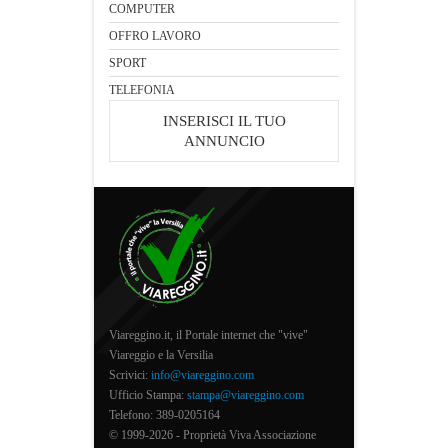
COMPUTER
OFFRO LAVORO
SPORT
TELEFONIA
INSERISCI IL TUO
ANNUNCIO
Viareggino.it, il Portale internet che "vive"
Viareggio e la Versilia
Scrivici:
info@viareggino.com
Ufficio Stampa:
stampa@viareggino.com
Telefono: 389-0205164
© 1999-2026 - Proprietà Viva Associazione