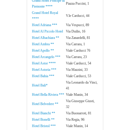
Grand Hotel Principe di
Piazza Puccini, 1
Piemonte ****
Grand Hotel Royal
V.le Carducci, 44
****
Hotel Adriana ***
Via Vespucci, 89
Hotel Al Piccolo Hotel
Via Duilio, 16
Hotel Albachiara **
Via Zanardelli, 81
Hotel Ambra **
Via Carrara, 1
Hotel Apollo **
Viale Carducci 76
Hotel Arcangelo ***
Via Carrara, 23
Hotel Astor ****
Viale Carducci, 54
Hotel Astoria ***
Via Mazzini, 33
Hotel Bahia ***
Viale Carducci, 53
Via Leonardo da Vinci,
Hotel Bali*
41
Hotel Bella Riviera ***
Viale Manin, 34
Via Giuseppe Giusti,
Hotel Belvedere **
32
Hotel Bianchi **
Via Buonarroti, 81
Hotel Bonelli **
Via Regia, 96
Hotel Bristol ***
Viale Manin, 14