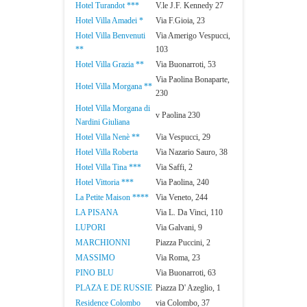
Hotel Turandot ***
V.le J.F. Kennedy 27
Hotel Villa Amadei *
Via F.Gioia, 23
Hotel Villa Benvenuti
Via Amerigo Vespucci,
**
103
Hotel Villa Grazia **
Via Buonarroti, 53
Via Paolina Bonaparte,
Hotel Villa Morgana **
230
Hotel Villa Morgana di
v Paolina 230
Nardini Giuliana
Hotel Villa Nenè **
Via Vespucci, 29
Hotel Villa Roberta
Via Nazario Sauro, 38
Hotel Villa Tina ***
Via Saffi, 2
Hotel Vittoria ***
Via Paolina, 240
La Petite Maison ****
Via Veneto, 244
LA PISANA
Via L. Da Vinci, 110
LUPORI
Via Galvani, 9
MARCHIONNI
Piazza Puccini, 2
MASSIMO
Via Roma, 23
PINO BLU
Via Buonarroti, 63
PLAZA E DE RUSSIE
Piazza D' Azeglio, 1
Residence Colombo
via Colombo, 37