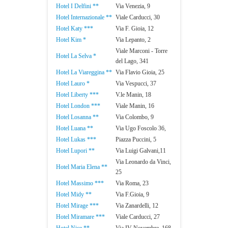
Hotel I Delfini **
Via Venezia, 9
Hotel Internazionale **
Viale Carducci, 30
Hotel Katy ***
Via F. Gioia, 12
Hotel Kim *
Via Lepanto, 2
Viale Marconi - Torre
Hotel La Selva *
del Lago, 341
Hotel La Viareggina **
Via Flavio Gioia, 25
Hotel Lauro *
Via Vespucci, 37
Hotel Liberty ***
V.le Manin, 18
Hotel London ***
Viale Manin, 16
Hotel Losanna **
Via Colombo, 9
Hotel Luana **
Via Ugo Foscolo 36,
Hotel Lukas ***
Piazza Puccini, 5
Hotel Lupori **
Via Luigi Galvani,11
Via Leonardo da Vinci,
Hotel Maria Elena **
25
Hotel Massimo ***
Via Roma, 23
Hotel Midy **
Via F.Gioia, 9
Hotel Mirage ***
Via Zanardelli, 12
Hotel Miramare ***
Viale Carducci, 27