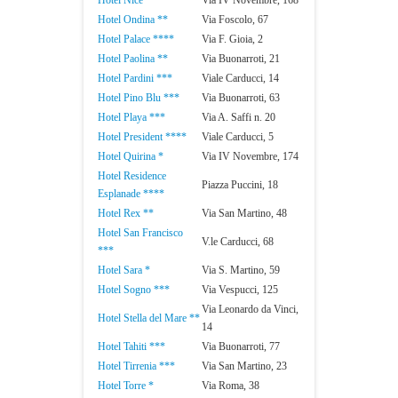
Hotel Nice **
Via IV Novembre, 168
Hotel Ondina **
Via Foscolo, 67
Hotel Palace ****
Via F. Gioia, 2
Hotel Paolina **
Via Buonarroti, 21
Hotel Pardini ***
Viale Carducci, 14
Hotel Pino Blu ***
Via Buonarroti, 63
Hotel Playa ***
Via A. Saffi n. 20
Hotel President ****
Viale Carducci, 5
Hotel Quirina *
Via IV Novembre, 174
Hotel Residence
Piazza Puccini, 18
Esplanade ****
Hotel Rex **
Via San Martino, 48
Hotel San Francisco
V.le Carducci, 68
***
Hotel Sara *
Via S. Martino, 59
Hotel Sogno ***
Via Vespucci, 125
Via Leonardo da Vinci,
Hotel Stella del Mare **
14
Hotel Tahiti ***
Via Buonarroti, 77
Hotel Tirrenia ***
Via San Martino, 23
Hotel Torre *
Via Roma, 38