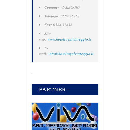
Comune:
VIAREGGIO
Telefono:
0584.45151
Fax:
0584.31438
Sito
web:
www.hotelroyalviareggio.it
E-
mail:
info@hotelroyalviareggio.it
.
PARTNER