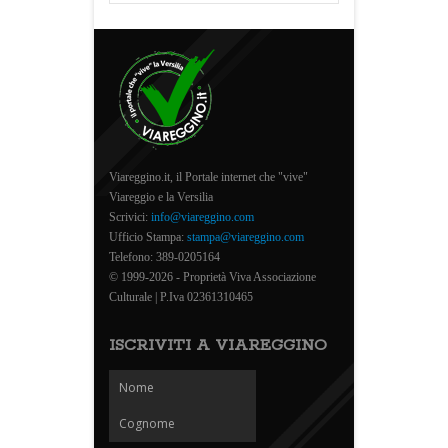
Viareggino.it, il Portale internet che "vive"
Viareggio e la Versilia
Scrivici:
info@viareggino.com
Ufficio Stampa:
stampa@viareggino.com
Telefono: 389-0205164
© 1999-2026 - Proprietà Viva Associazione
Culturale | P.Iva 02361310465
ISCRIVITI A VIAREGGINO