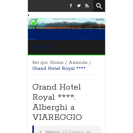
MENU
Sei qui:
Home
/
Aziende
/
Grand Hotel Royal ****
Grand Hotel
Royal ****:
Alberghi a
VIAREGGIO
Indirizzo:
V.le Carducci, 44