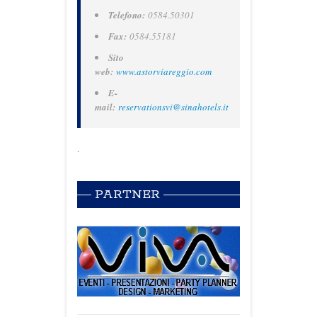
Telefono:
0584.50301
Fax:
0584.55181
Sito
web:
www.astorviareggio.com
E-
mail:
reservationsvi@sinahotels.it
.
PARTNER