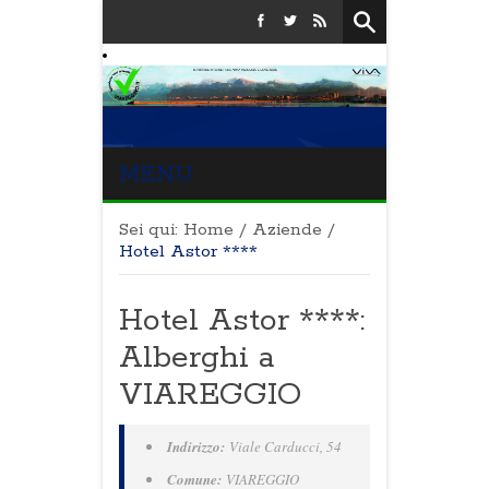
MENU
Sei qui:
Home
/
Aziende
/
Hotel Astor ****
Hotel Astor ****:
Alberghi a
VIAREGGIO
Indirizzo:
Viale Carducci, 54
Comune:
VIAREGGIO