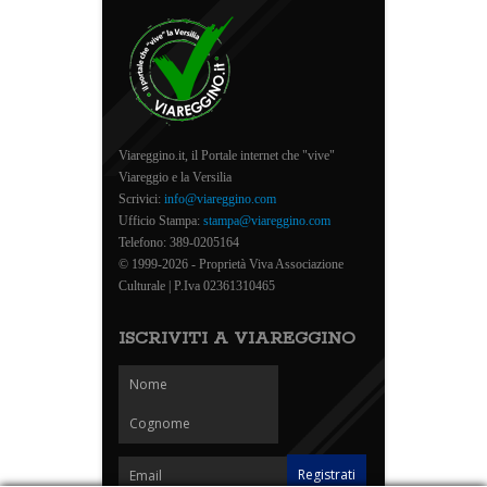
Viareggino.it, il Portale internet che "vive"
Viareggio e la Versilia
Scrivici:
info@viareggino.com
Ufficio Stampa:
stampa@viareggino.com
Telefono: 389-0205164
© 1999-2026 - Proprietà Viva Associazione
Culturale | P.Iva 02361310465
ISCRIVITI A VIAREGGINO