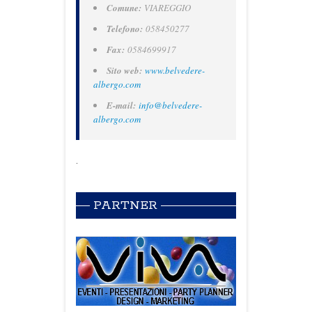
Comune:
VIAREGGIO
Telefono:
058450277
Fax:
0584699917
Sito web:
www.belvedere-
albergo.com
E-mail:
info@belvedere-
albergo.com
.
PARTNER