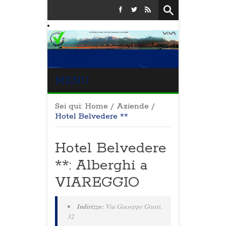
MENU
Sei qui:
Home
/
Aziende
/
Hotel Belvedere **
Hotel Belvedere
**: Alberghi a
VIAREGGIO
Indirizzo:
Via Giuseppe Giusti,
32