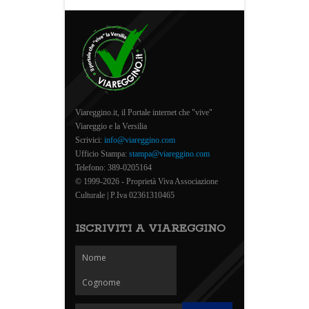
Viareggino.it, il Portale internet che "vive"
Viareggio e la Versilia
Scrivici:
info@viareggino.com
Ufficio Stampa:
stampa@viareggino.com
Telefono: 389-0205164
© 1999-2026 - Proprietà Viva Associazione
Culturale | P.Iva 02361310465
ISCRIVITI A VIAREGGINO