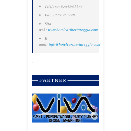
Telefono:
0584.961198
Fax:
0584.963748
Sito
web:
www.hotelcaribeviareggio.com
E-
mail:
info@hotelcaribeviareggio.com
.
PARTNER