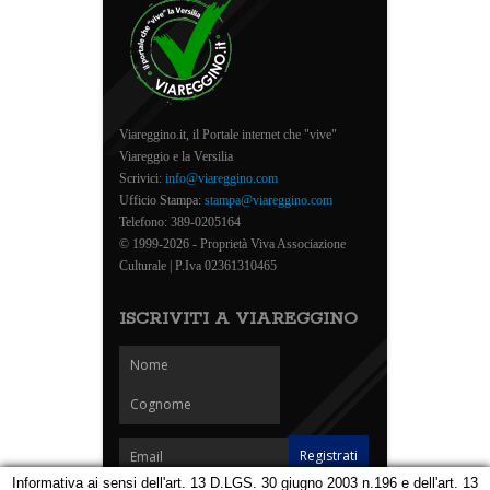
Viareggino.it, il Portale internet che "vive"
Viareggio e la Versilia
Scrivici:
info@viareggino.com
Ufficio Stampa:
stampa@viareggino.com
Telefono: 389-0205164
© 1999-2026 - Proprietà Viva Associazione
Culturale | P.Iva 02361310465
ISCRIVITI A VIAREGGINO
Informativa ai sensi dell'art. 13 D.LGS. 30 giugno 2003 n.196 e dell'art. 13