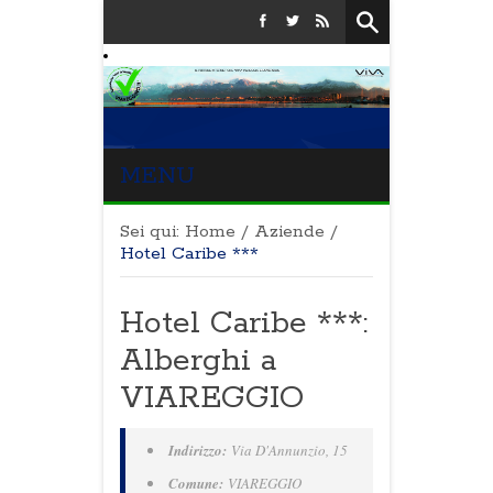
MENU
Sei qui:
Home
/
Aziende
/
Hotel Caribe ***
Hotel Caribe ***:
Alberghi a
VIAREGGIO
Indirizzo:
Via D'Annunzio, 15
Comune:
VIAREGGIO