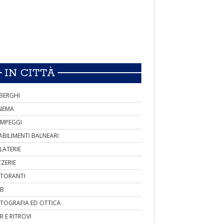
IN CITTÀ
BERGHI
NEMA
MPEGGI
ABILIMENTI BALNEARI
LATERIE
ZZERIE
STORANTI
B
TOGRAFIA ED OTTICA
R E RITROVI