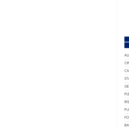
AL
CI
CA
ST
GE
PI
RI
PU
FO
BA