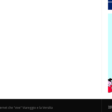
I
ternet che "vive" Viareggio e la Versilia