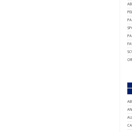
AB
PE
PA
SP
PA
FA
SC
OR
AB
AN
AU
CA