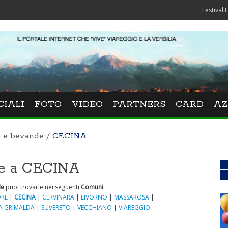
Festival La Versil
CIALI
FOTO
VIDEO
PARTNERS
CARD
AZ
i e bevande
/
CECINA
de a CECINA
de
puoi trovarle nei seguenti
Comuni
:
RE
|
CECINA
|
CERVINARA
|
LIVORNO
|
MASSAROSA
|
A GRIMALDA
|
SUVERETO
|
VECCHIANO
|
VIAREGGIO