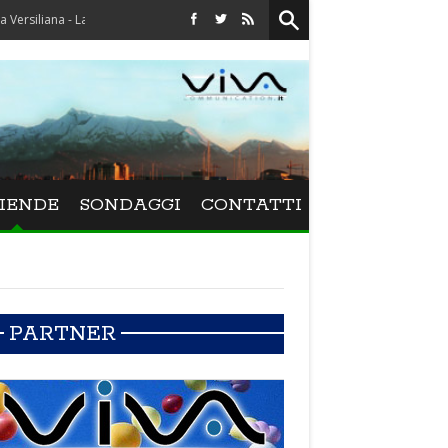
iana - La direttrice lucchese Beatrice Venezi torna alla Versiliana
IENDE
SONDAGGI
CONTATTI
PARTNER