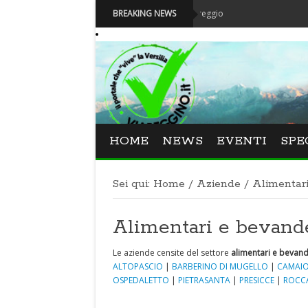
nata la nuova Fondazione Carnevale di Viareggio
BREAKING NEWS
HOME
NEWS
EVENTI
SPE
Sei qui:
Home
/
Aziende
/
Alimentar
Alimentari e bevan
Le aziende censite del settore
alimentari e bevan
ALTOPASCIO
|
BARBERINO DI MUGELLO
|
CAMAIO
OSPEDALETTO
|
PIETRASANTA
|
PRESICCE
|
ROCC