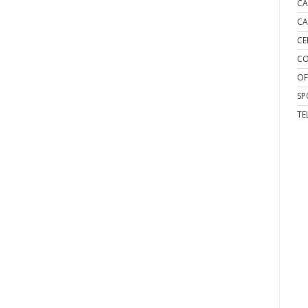
CA
CA
CE
CO
OF
SP
TE