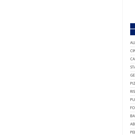
AL
CI
CA
ST
GE
PI
RI
PU
FO
BA
AB
PE