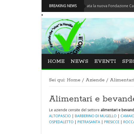
Carnevale - Nominata la nuova Fondazione Carnevale di
BREAKING NEWS
HOME
NEWS
EVENTI
SPE
Sei qui:
Home
/
Aziende
/
Alimentar
Alimentari e bevan
Le aziende censite del settore
alimentari e bevan
ALTOPASCIO
|
BARBERINO DI MUGELLO
|
CAMAIO
OSPEDALETTO
|
PIETRASANTA
|
PRESICCE
|
ROCC