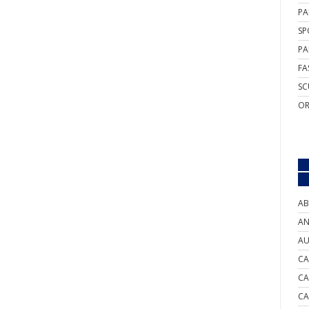
PA
SP
PA
FA
SC
OR
AB
AN
AU
CA
CA
CA