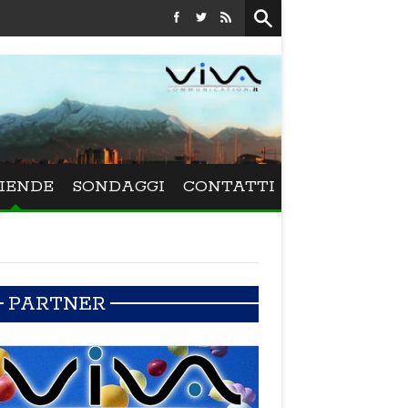
Festival La Versiliana - La direttrice lucchese Beatrice Ven
IENDE
SONDAGGI
CONTATTI
PARTNER