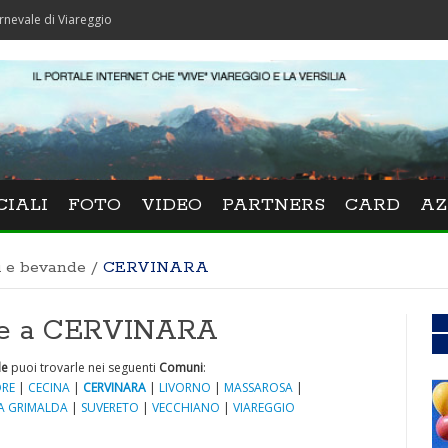
 Viareggio
CIALI
FOTO
VIDEO
PARTNERS
CARD
AZ
i e bevande
/
CERVINARA
de a CERVINARA
de
puoi trovarle nei seguenti
Comuni
:
RE
|
CECINA
|
CERVINARA
|
LIVORNO
|
MASSAROSA
|
A GRIMALDA
|
SUVERETO
|
VECCHIANO
|
VIAREGGIO