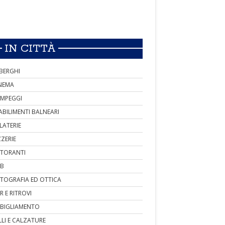
IN CITTÀ
BERGHI
NEMA
MPEGGI
ABILIMENTI BALNEARI
LATERIE
ZZERIE
STORANTI
B
TOGRAFIA ED OTTICA
R E RITROVI
BIGLIAMENTO
LLI E CALZATURE