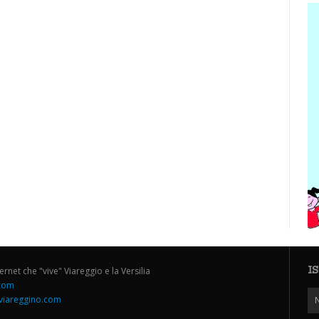
I
ternet che "vive" Viareggio e la Versilia
.com
iareggino.com