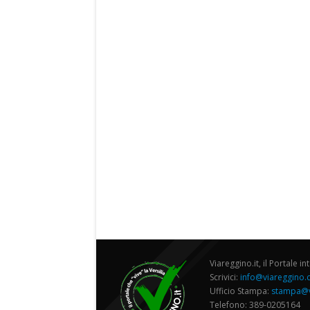
Viareggino.it, il Portale in
Scrivici:
info@viareggino
Ufficio Stampa:
stampa@v
Telefono: 389-0205164