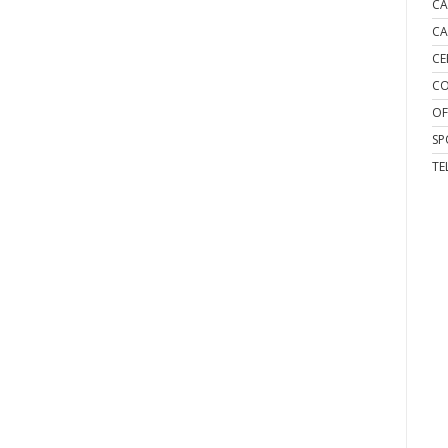
CA
CA
CE
CO
OF
SP
TE