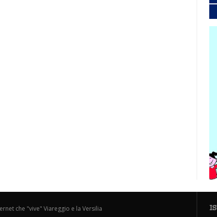
I
ternet che "vive" Viareggio e la Versilia