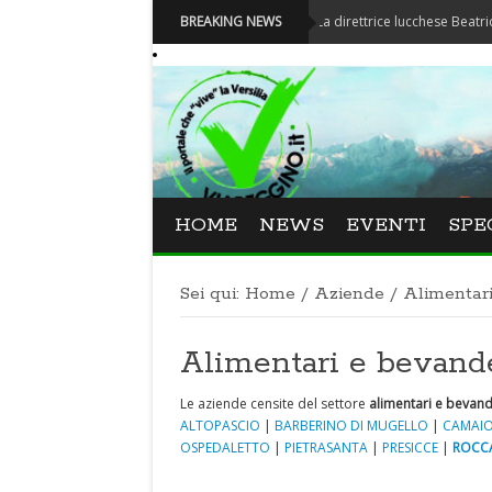
Festival La Versiliana - La direttrice lucchese Beatrice Venezi 
BREAKING NEWS
HOME
NEWS
EVENTI
SPE
Sei qui:
Home
/
Aziende
/
Alimentar
Alimentari e beva
Le aziende censite del settore
alimentari e bevan
ALTOPASCIO
|
BARBERINO DI MUGELLO
|
CAMAIO
OSPEDALETTO
|
PIETRASANTA
|
PRESICCE
|
ROCC