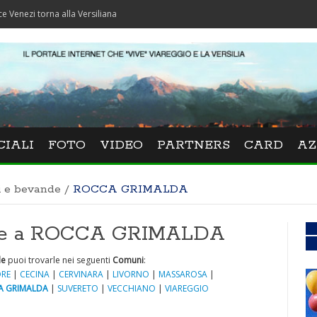
torna alla Versiliana
CIALI
FOTO
VIDEO
PARTNERS
CARD
AZ
i e bevande
/
ROCCA GRIMALDA
nde a ROCCA GRIMALDA
de
puoi trovarle nei seguenti
Comuni
:
RE
|
CECINA
|
CERVINARA
|
LIVORNO
|
MASSAROSA
|
A GRIMALDA
|
SUVERETO
|
VECCHIANO
|
VIAREGGIO