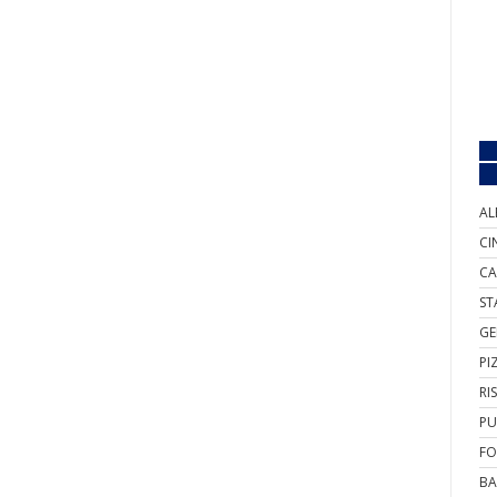
AL
CI
CA
ST
GE
PI
RI
PU
FO
BA