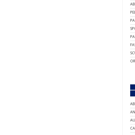
AB
PE
PA
SP
PA
FA
SC
OR
AB
AN
AU
CA