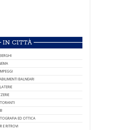
IN CITTÀ
BERGHI
NEMA
MPEGGI
ABILIMENTI BALNEARI
LATERIE
ZZERIE
STORANTI
B
TOGRAFIA ED OTTICA
R E RITROVI