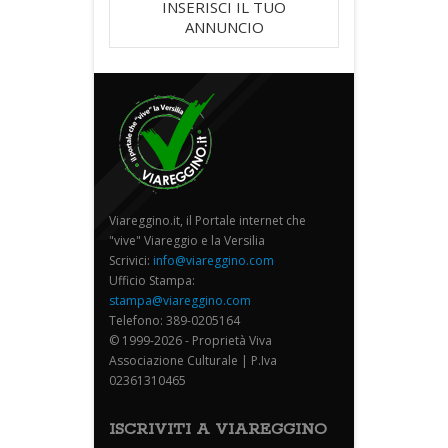
INSERISCI IL TUO
ANNUNCIO
Viareggino.it, il Portale internet che
"vive" Viareggio e la Versilia
Scrivici:
info@viareggino.com
Ufficio Stampa:
stampa@viareggino.com
Telefono: 389-0205164
© 1999-2026 - Proprietà Viva
Associazione Culturale | P.Iva
02361310465
ISCRIVITI A VIAREGGINO