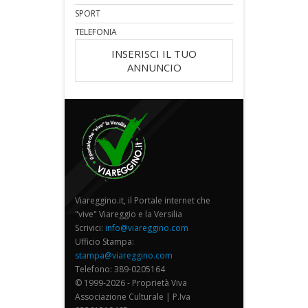
SPORT
TELEFONIA
INSERISCI IL TUO
ANNUNCIO
Viareggino.it, il Portale internet che
"vive" Viareggio e la Versilia
Scrivici:
info@viareggino.com
Ufficio Stampa:
stampa@viareggino.com
Telefono: 389-0205164
© 1999-2026 - Proprietà Viva
Associazione Culturale | P.Iva