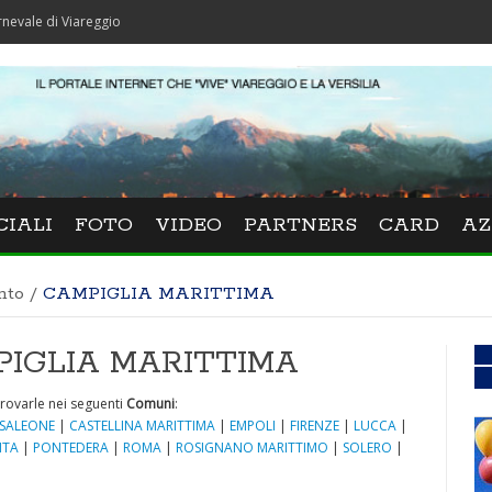
Viareggio
CIALI
FOTO
VIDEO
PARTNERS
CARD
AZ
nto
/
CAMPIGLIA MARITTIMA
MPIGLIA MARITTIMA
rovarle nei seguenti
Comuni
:
SALEONE
|
CASTELLINA MARITTIMA
|
EMPOLI
|
FIRENZE
|
LUCCA
|
NTA
|
PONTEDERA
|
ROMA
|
ROSIGNANO MARITTIMO
|
SOLERO
|