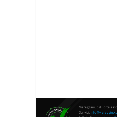
Viareggino.it, il Portale in
Scrivici:
info@viareggino