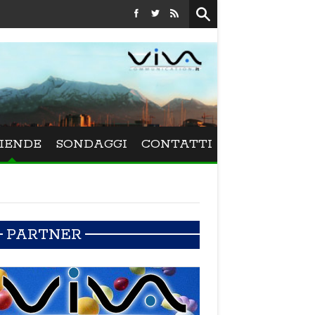
Festival La Versiliana - La direttrice lucchese Beatrice Ven
IENDE
SONDAGGI
CONTATTI
PARTNER