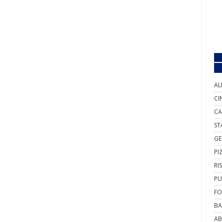
AL
CI
CA
ST
GE
PI
RI
PU
FO
BA
AB