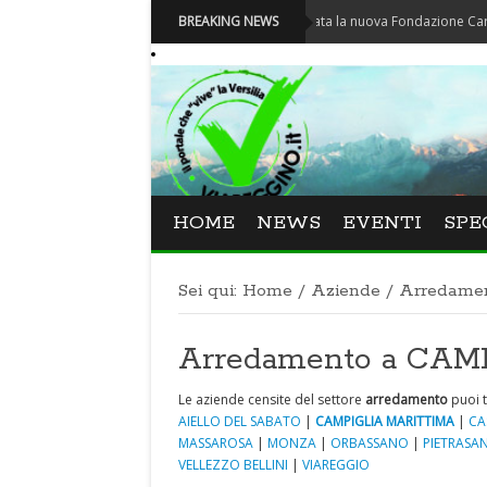
Carnevale - Nominata la nuova Fondazione Carnevale di 
BREAKING NEWS
HOME
NEWS
EVENTI
SPE
Sei qui:
Home
/
Aziende
/
Arredame
Arredamento a CA
Le aziende censite del settore
arredamento
puoi t
AIELLO DEL SABATO
|
CAMPIGLIA MARITTIMA
|
CA
MASSAROSA
|
MONZA
|
ORBASSANO
|
PIETRASA
VELLEZZO BELLINI
|
VIAREGGIO