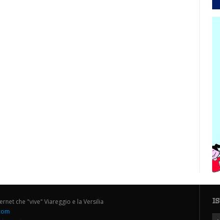
I
ternet che "vive" Viareggio e la Versilia
.com