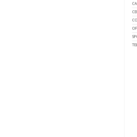
CA
CE
CO
OF
SP
TE