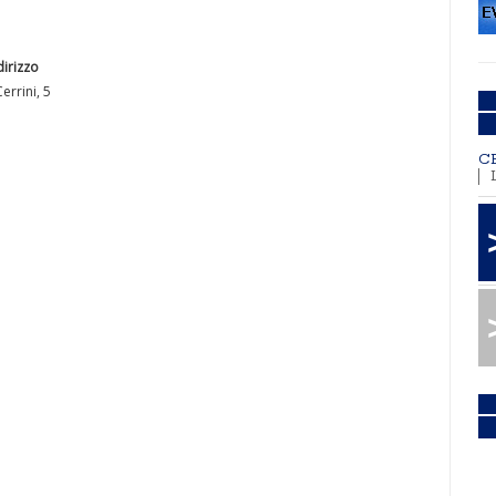
dirizzo
Cerrini, 5
C