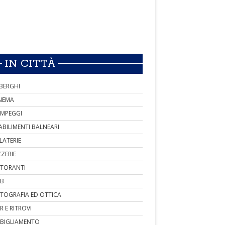
IN CITTÀ
BERGHI
NEMA
MPEGGI
ABILIMENTI BALNEARI
LATERIE
ZZERIE
STORANTI
B
TOGRAFIA ED OTTICA
R E RITROVI
BIGLIAMENTO