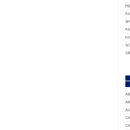
PE
PA
SP
PA
FA
SC
OR
AB
AN
AU
CA
CA