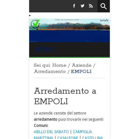
MENU
Sei qui:
Home
/
Aziende
/
Arredamento
/
EMPOLI
Arredamento a
EMPOLI
Le aziende censite del settore
arredamento
puoi trovarle nei seguenti
Comuni
:
AIELLO DEL SABATO
|
CAMPIGLIA
MARITTIMA
|
CASALEONE
|
CASTELLINA