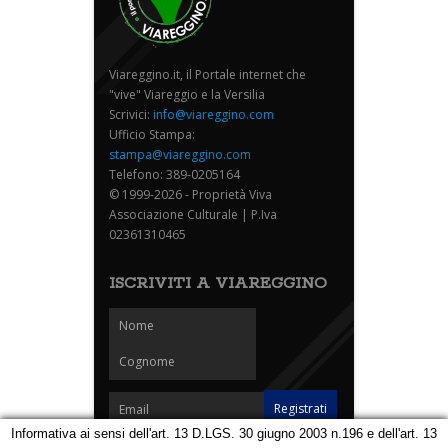
Viareggino.it, il Portale internet che
"vive" Viareggio e la Versilia
Scrivici:
info@viareggino.com
Ufficio Stampa:
stampa@viareggino.com
Telefono: 389-0205164
© 1999-2026 - Proprietà Viva
Associazione Culturale | P.Iva
02361310465
ISCRIVITI A VIAREGGINO
Informativa ai sensi dell'art. 13 D.LGS. 30 giugno 2003 n.196 e dell'art. 13