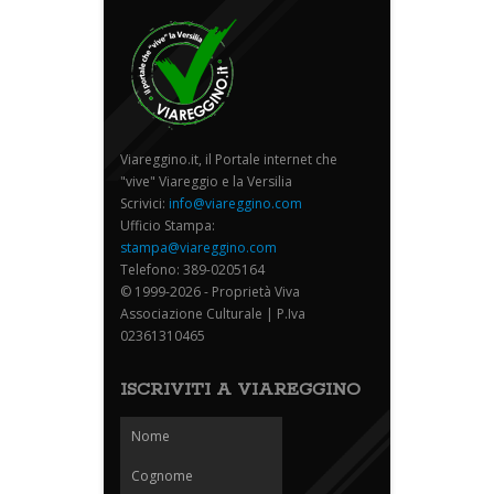
Viareggino.it, il Portale internet che
"vive" Viareggio e la Versilia
Scrivici:
info@viareggino.com
Ufficio Stampa:
stampa@viareggino.com
Telefono: 389-0205164
© 1999-2026 - Proprietà Viva
Associazione Culturale | P.Iva
02361310465
ISCRIVITI A VIAREGGINO