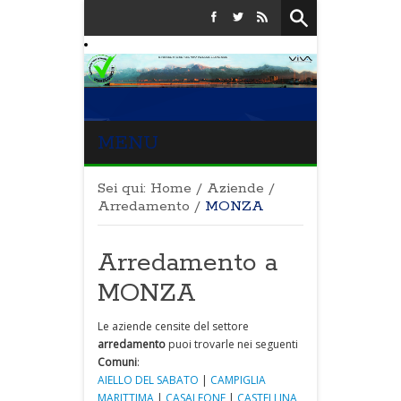
MENU
Sei qui:
Home
/
Aziende
/
Arredamento
/
MONZA
Arredamento a
MONZA
Le aziende censite del settore
arredamento
puoi trovarle nei seguenti
Comuni
:
AIELLO DEL SABATO
|
CAMPIGLIA
MARITTIMA
|
CASALEONE
|
CASTELLINA