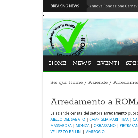
Carnevale - Nominata la nuova Fondazione Carnevale di Viar
BREAKING NEWS
HOME
NEWS
EVENTI
SPE
Sei qui:
Home
/
Aziende
/
Arredame
Arredamento a ROM
Le aziende censite del settore
arredamento
puoi t
AIELLO DEL SABATO
|
CAMPIGLIA MARITTIMA
|
CA
MASSAROSA
|
MONZA
|
ORBASSANO
|
PIETRASA
VELLEZZO BELLINI
|
VIAREGGIO