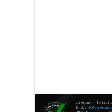
Viareggino.it, il Portale in
Scrivici:
info@viareggino