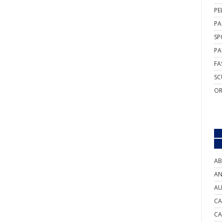
PE
PA
SP
PA
FA
SC
OR
AB
AN
AU
CA
CA