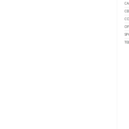
CA
CE
CO
OF
SP
TE