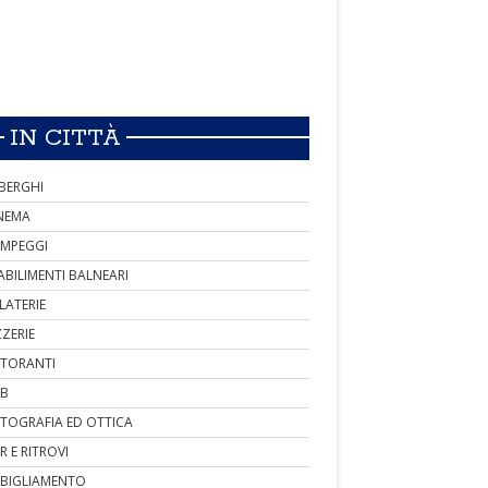
IN CITTÀ
BERGHI
NEMA
MPEGGI
ABILIMENTI BALNEARI
LATERIE
ZZERIE
STORANTI
B
TOGRAFIA ED OTTICA
R E RITROVI
BIGLIAMENTO