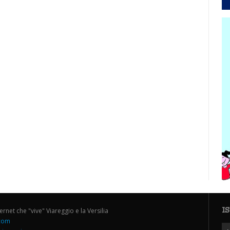
I
ternet che "vive" Viareggio e la Versilia
.com