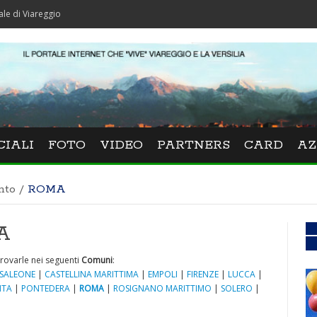
eggio
CIALI
FOTO
VIDEO
PARTNERS
CARD
AZ
nto
/
ROMA
A
rovarle nei seguenti
Comuni
:
SALEONE
|
CASTELLINA MARITTIMA
|
EMPOLI
|
FIRENZE
|
LUCCA
|
NTA
|
PONTEDERA
|
ROMA
|
ROSIGNANO MARITTIMO
|
SOLERO
|