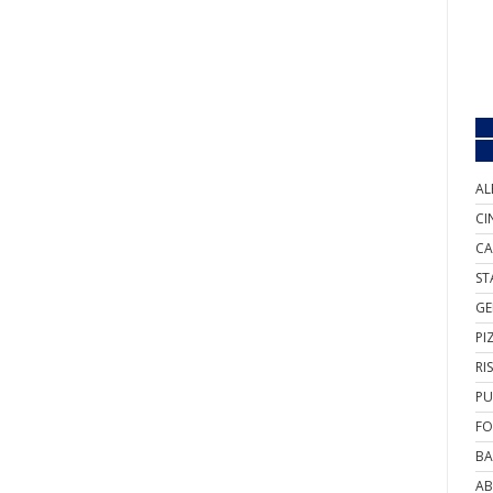
AL
CI
CA
ST
GE
PI
RI
PU
FO
BA
AB