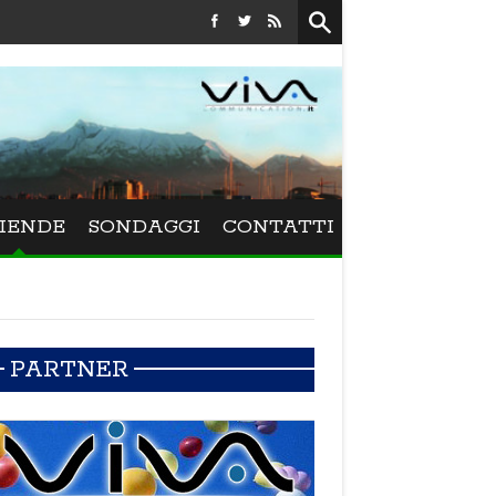
Festival La Versiliana - La direttrice lucchese Beatrice Venezi t
IENDE
SONDAGGI
CONTATTI
PARTNER