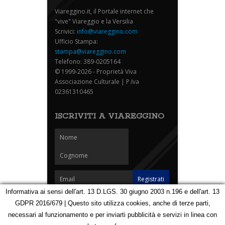
Viareggino.it, il Portale internet che
"vive" Viareggio e la Versilia
Scrivici:
info@viareggino.com
Ufficio Stampa:
stampa@viareggino.com
Telefono: 389-0205164
© 1999-2026 - Proprietà Viva
Associazione Culturale | P.Iva
02361310465
ISCRIVITI A VIAREGGINO
Informativa ai sensi dell'art. 13 D.LGS. 30 giugno 2003 n.196 e dell'art. 13
GDPR 2016/679 | Questo sito utilizza cookies, anche di terze parti,
Homepage
Notizie
Speciali
Eventi
Foto Carnevale
necessari al funzionamento e per inviarti pubblicità e servizi in linea con
Foto Viareggino
Partners
Contatti