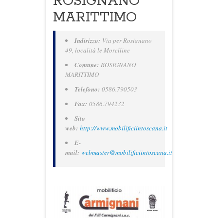
ROSIGNANO
MARITTIMO
Indirizzo:
Via per Rosignano
49, località le Morelline
Comune:
ROSIGNANO
MARITTIMO
Telefono:
0586.790503
Fax:
0586.794232
Sito
web:
http://www.mobilificiintoscana.it
E-
mail:
webmaster@mobilificiintoscana.it