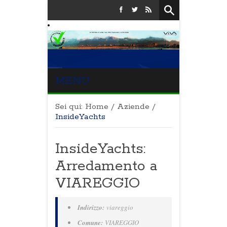
MENU
Sei qui:
Home
/
Aziende
/
InsideYachts
InsideYachts:
Arredamento a
VIAREGGIO
Indirizzo:
viareggio
Comune:
VIAREGGIO