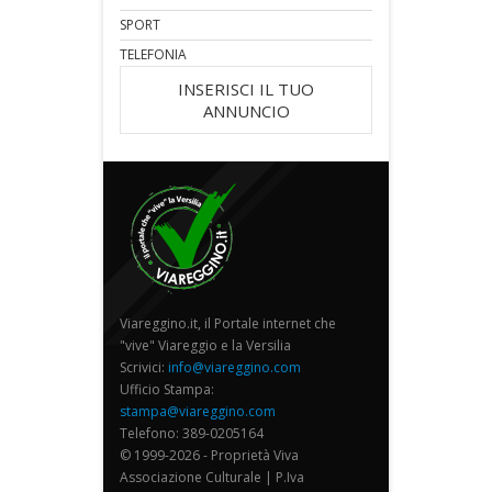
SPORT
TELEFONIA
INSERISCI IL TUO
ANNUNCIO
Viareggino.it, il Portale internet che
"vive" Viareggio e la Versilia
Scrivici:
info@viareggino.com
Ufficio Stampa:
stampa@viareggino.com
Telefono: 389-0205164
© 1999-2026 - Proprietà Viva
Associazione Culturale | P.Iva