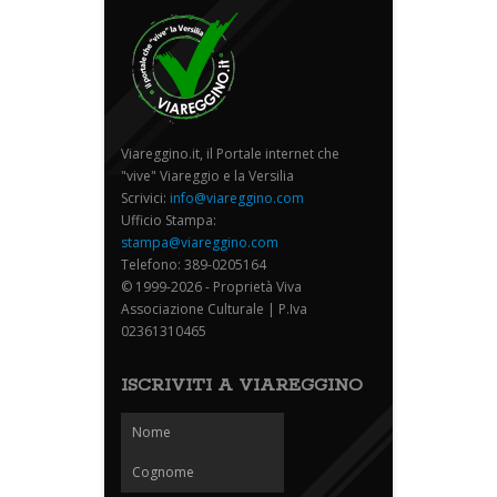
Viareggino.it, il Portale internet che
"vive" Viareggio e la Versilia
Scrivici:
info@viareggino.com
Ufficio Stampa:
stampa@viareggino.com
Telefono: 389-0205164
© 1999-2026 - Proprietà Viva
Associazione Culturale | P.Iva
02361310465
ISCRIVITI A VIAREGGINO