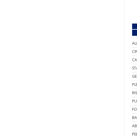
AL
CI
CA
ST
GE
PI
RI
PU
FO
BA
AB
PE