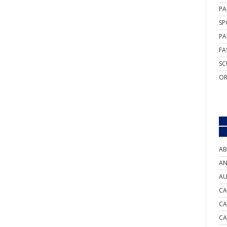
PA
SP
PA
FA
SC
OR
AB
AN
AU
CA
CA
CA