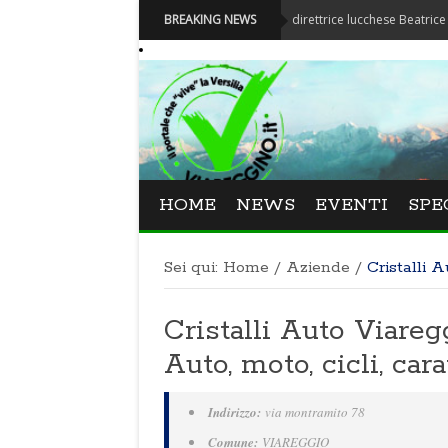
Festival La Versiliana - La direttrice lucchese Beatrice Venezi tor
BREAKING NEWS
HOME
NEWS
EVENTI
SPE
Sei qui:
Home
/
Aziende
/
Cristalli 
Cristalli Auto Viaregg
Auto, moto, cicli, c
Indirizzo:
via montramito 78
Comune:
VIAREGGIO