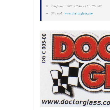
Telefono:
3209357546 - 3332292789
Sito web:
www.doctorglass.com