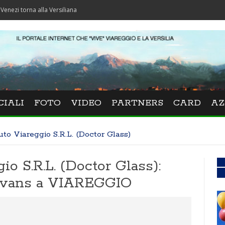
na alla Versiliana
CIALI
FOTO
VIDEO
PARTNERS
CARD
AZ
Auto Viareggio S.R.L. (Doctor Glass)
io S.R.L. (Doctor Glass):
aravans a VIAREGGIO