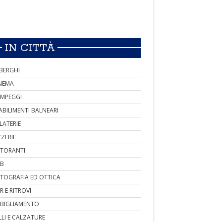
IN CITTÀ
BERGHI
NEMA
MPEGGI
ABILIMENTI BALNEARI
LATERIE
ZZERIE
STORANTI
B
TOGRAFIA ED OTTICA
R E RITROVI
BIGLIAMENTO
LLI E CALZATURE