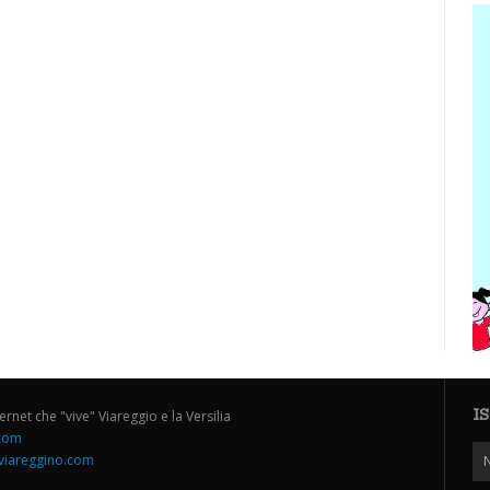
I
ternet che "vive" Viareggio e la Versilia
.com
iareggino.com