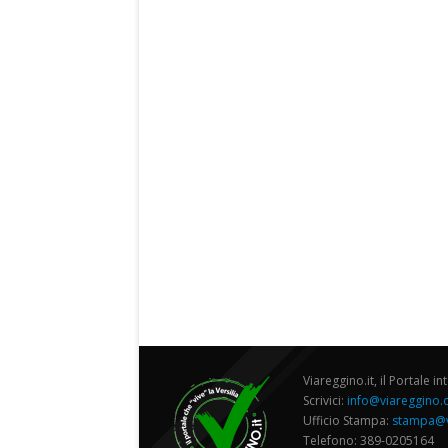
Viareggino.it, il Portale in
Scrivici:
info@viareggino
Ufficio Stampa:
stampa@v
Telefono: 389-0205164