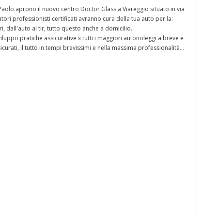
 Paolo aprono il nuovo centro Doctor Glass a Viareggio situato in via
ri professionisti certificati avranno cura della tua auto per la:
, dall'auto al tir, tutto questo anche a domicilio.
viluppo pratiche assicurative x tutti i maggiori autonoleggi a breve e
curati, il tutto in tempi brevissimi e nella massima professionalità...