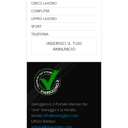
CERCO LAVORO
COMPUTER
OFFRO LAVORO
SPORT
TELEFONIA
INSERISCI IL TUO
ANNUNCIO
Viareggino.it, il Portale internet che
"vive" Viareggio e la Versilia
Scrivici:
info@viareggino.com
Ufficio Stampa:
stampa@viareggino.com