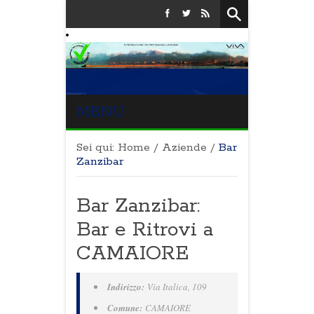
MENU
Sei qui:
Home
/
Aziende
/
Bar
Zanzibar
Bar Zanzibar:
Bar e Ritrovi a
CAMAIORE
Indirizzo:
Via Italica, 109
Comune:
CAMAIORE