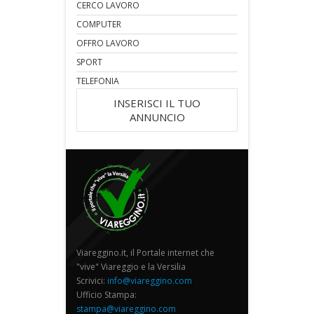
CERCO LAVORO
COMPUTER
OFFRO LAVORO
SPORT
TELEFONIA
INSERISCI IL TUO
ANNUNCIO
Viareggino.it, il Portale internet che
"vive" Viareggio e la Versilia
Scrivici:
info@viareggino.com
Ufficio Stampa:
stampa@viareggino.com