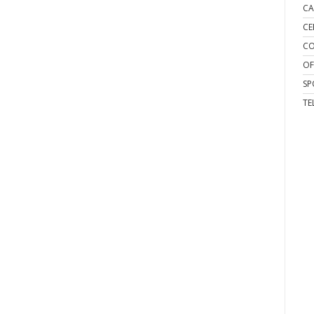
CA
CE
CO
OF
SP
TE