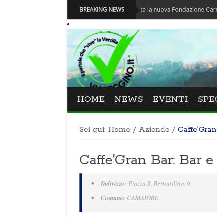
Carnevale - Nominata la nuova Fondazione Carnevale di
BREAKING NEWS
HOME
NEWS
EVENTI
SPE
Sei qui:
Home
/
Aziende
/
Caffe'Gran
Caffe'Gran Bar: Bar
Indirizzo:
Piazza S. Bernardino, 6
Comune:
CAMAIORE