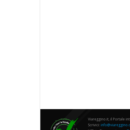
Viareggino.it, il Portale in
Scrivici:
info@viareggino