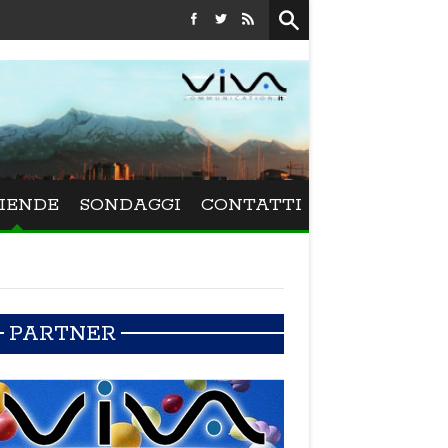
Festival La Versiliana - La direttrice lucchese Beatrice Ven
IENDE
SONDAGGI
CONTATTI
PARTNER