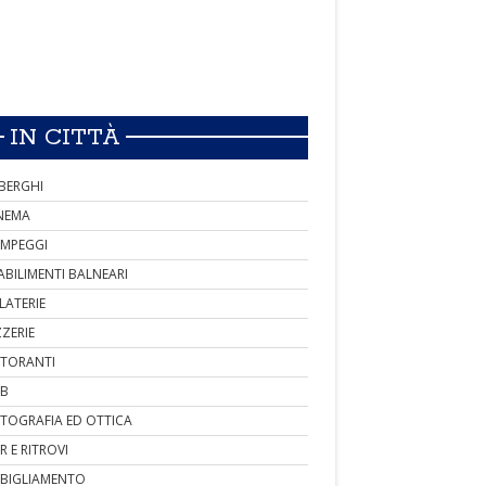
IN CITTÀ
BERGHI
NEMA
MPEGGI
ABILIMENTI BALNEARI
LATERIE
ZZERIE
STORANTI
B
TOGRAFIA ED OTTICA
R E RITROVI
BIGLIAMENTO