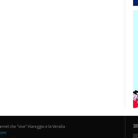
I
ternet che "vive" Viareggio e la Versilia
.com