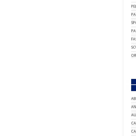
PE
PA
SP
PA
FA
SC
OR
AB
AN
AU
CA
CA