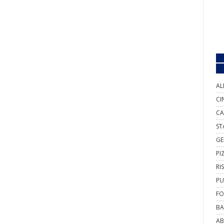
AL
CI
CA
ST
GE
PI
RI
PU
FO
BA
AB