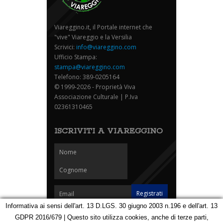
Viareggino.it, il Portale internet che
"vive" Viareggio e la Versilia
Scrivici:
info@viareggino.com
Ufficio Stampa:
stampa@viareggino.com
Telefono: 389-0205164
© 1999-2026 - Proprietà Viva
Associazione Culturale | P.Iva
02361310465
ISCRIVITI A VIAREGGINO
Informativa ai sensi dell'art. 13 D.LGS. 30 giugno 2003 n.196 e dell'art. 13
GDPR 2016/679 | Questo sito utilizza cookies, anche di terze parti,