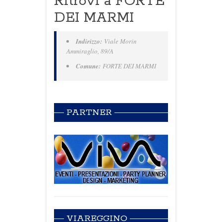
Ritrovi a FORTE
DEI MARMI
Indirizzo:
Viale Morin
Ammiraglio, 89/A
Comune:
FORTE DEI MARMI
PARTNER
VIAREGGINO