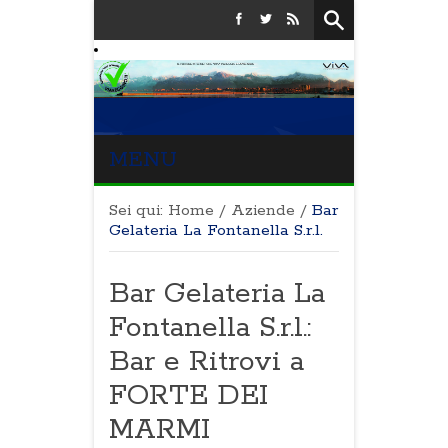
MENU
Sei qui:
Home
/
Aziende
/
Bar
Gelateria La Fontanella S.r.l.
Bar Gelateria La
Fontanella S.r.l.:
Bar e Ritrovi a
FORTE DEI
MARMI