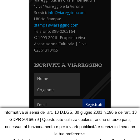
Viareggino.it, il Portale internet che
"vive" Viareggio e la Versilia
Scrivici:
info@viareggino.com
Ufficio Stampa:
stampa@viareggino.com
Telefono: 389-0205164
© 1999-2026 - Proprietà Viva
Associazione Culturale | P.Iva
02361310465
ISCRIVITI A VIAREGGINO
Informativa ai sensi dell'art. 13 D.LGS. 30 giugno 2003 n.196 e dell'art. 13
GDPR 2016/679 | Questo sito utilizza cookies, anche di terze parti,
Homepage
Notizie
Speciali
Eventi
Foto Carnevale
necessari al funzionamento e per inviarti pubblicità e servizi in linea con
Foto Viareggino
Partners
Contatti
le tue preferenze.
Privacy e Cookie Policy
Mappa