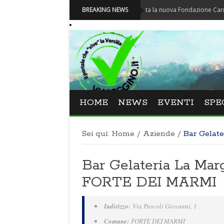
Carnevale - Nominata la nuova Fondazione Carnevale di 
BREAKING NEWS
HOME
NEWS
EVENTI
SPE
Sei qui:
Home
/
Aziende
/
Bar Gelate
Bar Gelateria La Marg
FORTE DEI MARMI
Indirizzo:
Via Pascoli Giovanni, 1
Comune:
FORTE DEI MARMI