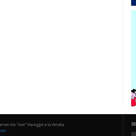
I
ternet che "vive" Viareggio e la Versilia
.com