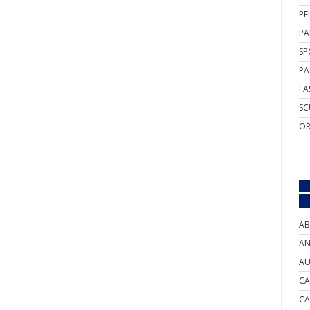
PE
PA
SP
PA
FA
SC
OR
AB
AN
AU
CA
CA