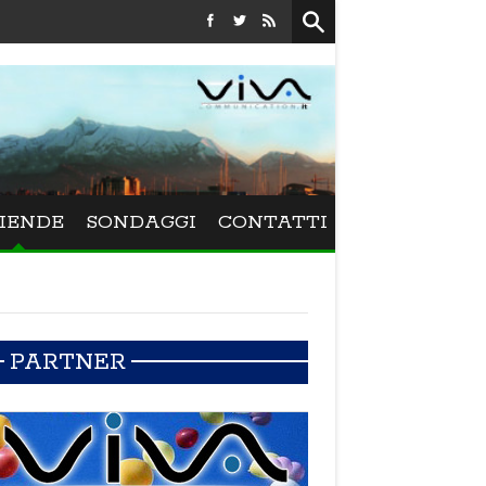
Festival La Versiliana - La direttrice lucchese Beatrice Vene
IENDE
SONDAGGI
CONTATTI
PARTNER