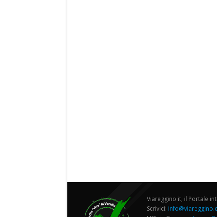
Viareggino.it, il Portale in
Scrivici:
info@viareggino