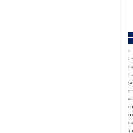
AL
CI
CA
ST
GE
PI
RI
PU
FO
BA
AB