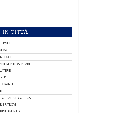
IN CITTÀ
BERGHI
NEMA
MPEGGI
ABILIMENTI BALNEARI
LATERIE
ZZERIE
STORANTI
B
TOGRAFIA ED OTTICA
R E RITROVI
BIGLIAMENTO