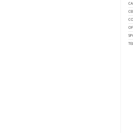
CA
CE
CO
OF
SP
TE