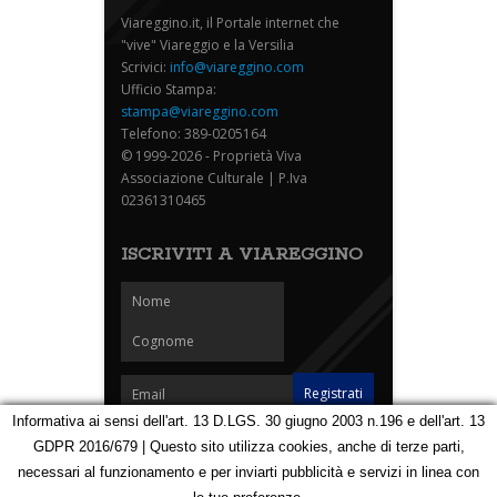
Viareggino.it, il Portale internet che
"vive" Viareggio e la Versilia
Scrivici:
info@viareggino.com
Ufficio Stampa:
stampa@viareggino.com
Telefono: 389-0205164
© 1999-2026 - Proprietà Viva
Associazione Culturale | P.Iva
02361310465
ISCRIVITI A VIAREGGINO
Informativa ai sensi dell'art. 13 D.LGS. 30 giugno 2003 n.196 e dell'art. 13
GDPR 2016/679 | Questo sito utilizza cookies, anche di terze parti,
Homepage
Notizie
Speciali
Eventi
Foto Carnevale
necessari al funzionamento e per inviarti pubblicità e servizi in linea con
Foto Viareggino
Partners
Contatti