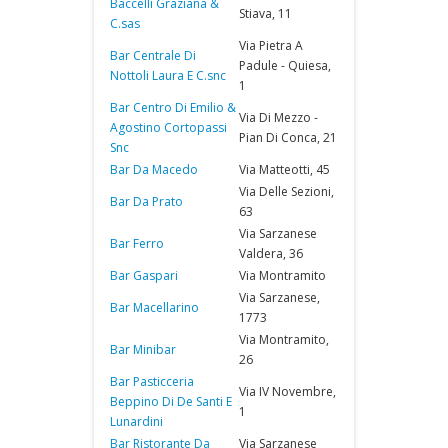
Baccelli Graziana &
Stiava, 11
C.sas
Via Pietra A
Bar Centrale Di
Padule - Quiesa,
Nottoli Laura E C.snc
1
Bar Centro Di Emilio &
Via Di Mezzo -
Agostino Cortopassi
Pian Di Conca, 21
Snc
Bar Da Macedo
Via Matteotti, 45
Via Delle Sezioni,
Bar Da Prato
63
Via Sarzanese
Bar Ferro
Valdera, 36
Bar Gaspari
Via Montramito
Via Sarzanese,
Bar Macellarino
1773
Via Montramito,
Bar Minibar
26
Bar Pasticceria
Via IV Novembre,
Beppino Di De Santi E
1
Lunardini
Bar Ristorante Da
Via Sarzanese