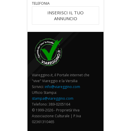
TELEFONIA
INSERISCI IL TUO
ANNUNCIO
Viareggino.it, il Portale internet che
"vive" Viareggio e la Versilia
Scrivici:
info@viareggino.com
Ufficio Stampa:
stampa@viareggino.com
Telefono: 389-0205164
© 1999-2026 - Proprietà Viva
Associazione Culturale | P.Iva
02361310465