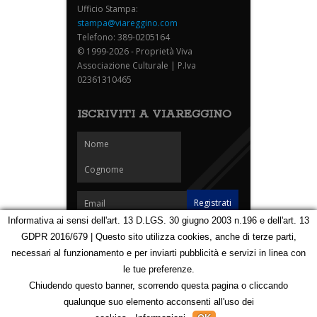
Ufficio Stampa:
stampa@viareggino.com
Telefono: 389-0205164
© 1999-2026 - Proprietà Viva
Associazione Culturale | P.Iva
02361310465
ISCRIVITI A VIAREGGINO
Informativa ai sensi dell'art. 13 D.LGS. 30 giugno 2003 n.196 e dell'art. 13
GDPR 2016/679 | Questo sito utilizza cookies, anche di terze parti,
Homepage
Notizie
Speciali
Eventi
Foto Carnevale
necessari al funzionamento e per inviarti pubblicità e servizi in linea con
Foto Viareggino
Partners
Contatti
le tue preferenze.
Privacy e Cookie Policy
Mappa
Chiudendo questo banner, scorrendo questa pagina o cliccando
qualunque suo elemento acconsenti all'uso dei
123078328