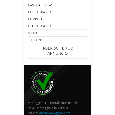
CASE E ATTIVITA'
CERCO LAVORO
COMPUTER
OFFRO LAVORO
SPORT
TELEFONIA
INSERISCI IL TUO
ANNUNCIO
Viareggino.it, il Portale internet che
"vive" Viareggio e la Versilia
Scrivici:
info@viareggino.com