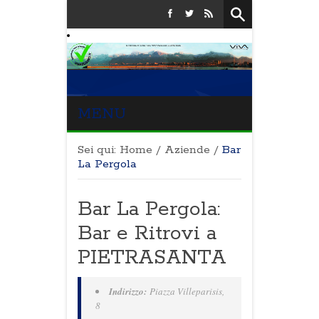
MENU
Sei qui:
Home
/
Aziende
/
Bar
La Pergola
Bar La Pergola:
Bar e Ritrovi a
PIETRASANTA
Indirizzo:
Piazza Villeparisis,
8