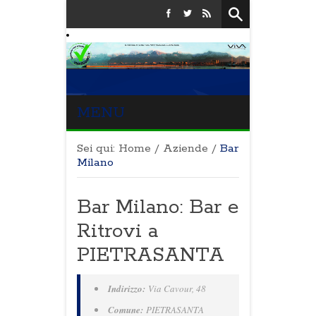
MENU
Sei qui:
Home
/
Aziende
/
Bar
Milano
Bar Milano: Bar e
Ritrovi a
PIETRASANTA
Indirizzo:
Via Cavour, 48
Comune:
PIETRASANTA