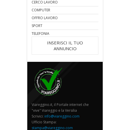
CERCO LAVORO
COMPUTER
OFFRO LAVORO
SPORT
TELEFONIA
INSERISCI IL TUO
ANNUNCIO
Viareggino.it, il Portale internet che
"vive" Viareggio e la Versilia
Scrivici:
info@viareggino.com
Ufficio Stampa:
stampa@viareggino.com