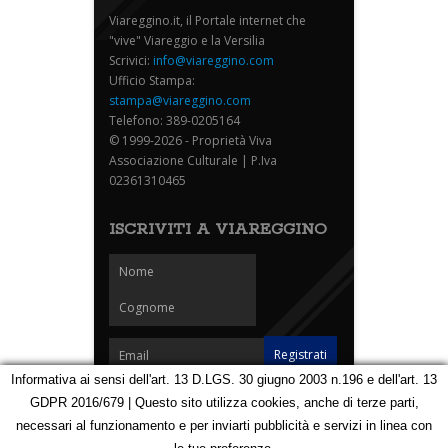
Viareggino.it, il Portale internet che
"vive" Viareggio e la Versilia
Scrivici:
info@viareggino.com
Ufficio Stampa:
stampa@viareggino.com
Telefono: 389-0205164
© 1999-2026 - Proprietà Viva
Associazione Culturale | P.Iva
02361310465
ISCRIVITI A VIAREGGINO
Informativa ai sensi dell'art. 13 D.LGS. 30 giugno 2003 n.196 e dell'art. 13
GDPR 2016/679 | Questo sito utilizza cookies, anche di terze parti,
Homepage
Notizie
Speciali
Eventi
Foto Carnevale
necessari al funzionamento e per inviarti pubblicità e servizi in linea con
Foto Viareggino
Partners
Contatti