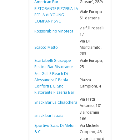
American Bar
Giosue', 28/A
RISTORANTE PIZZERIA LA
Viale Europa
PERLA di YOUNG
51 darsena
COMPANY SNC
via f.lli rosselli
Rossorubino Vinoteca
17
Via Di
Scacco Matto
Montramito,
283
Scartabelli Giuseppe
Viale Europa,
Piscina Bar Ristorante
25
Sea Gull'S Beach Di
Alessandra E Paola
Piazza
Conforti E C. Snc
Campioni, 4
Ristorante Pizzeria Bar
Via Fratti
Snack Bar La Chiacchera
Antonio, 101
via rosmini
snack bar labaia
166
Sportivo S.a.s. Di Meloni
Via Michele
& C.
Coppino, 46
v.aurelia nord