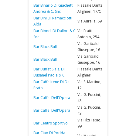
Bar Binario Di Giachetti
Piazzale Dante
Andrea & C. Snc
Alighieri, 17/C
Bar Bini Di Ramacciotti
Via Aurelia, 69
Alda
Bar Biondi Di Dallori & C.
Via Fratti
Snc
Antonio, 254
Via Garibaldi
Bar Black Bull
Giuseppe, 16
Via Garibaldi
Bar Black Bull
Giuseppe, 16
Bar Buffet S.a.s. Di
Piazzale Dante
Busanel Paola & C.
Alighieri
Bar Caffe Irene Di Da
Via S. Martino,
Prato
12
Via G. Puccini,
Bar Caffe' Dell'Opera
43
Via G. Puccini,
Bar Caffe' Dell'Opera
43
Via Filzi Fabio,
Bar Centro Sportivo
99
Bar Ciao Di Podda
Via Mazzini