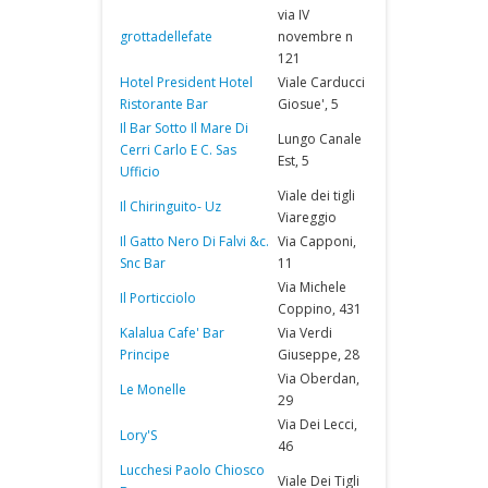
via IV
grottadellefate
novembre n
121
Hotel President Hotel
Viale Carducci
Ristorante Bar
Giosue', 5
Il Bar Sotto Il Mare Di
Lungo Canale
Cerri Carlo E C. Sas
Est, 5
Ufficio
Viale dei tigli
Il Chiringuito- Uz
Viareggio
Il Gatto Nero Di Falvi &c.
Via Capponi,
Snc Bar
11
Via Michele
Il Porticciolo
Coppino, 431
Kalalua Cafe' Bar
Via Verdi
Principe
Giuseppe, 28
Via Oberdan,
Le Monelle
29
Via Dei Lecci,
Lory'S
46
Lucchesi Paolo Chiosco
Viale Dei Tigli