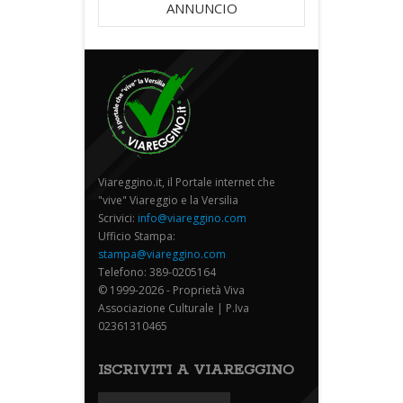
ANNUNCIO
Viareggino.it, il Portale internet che
"vive" Viareggio e la Versilia
Scrivici:
info@viareggino.com
Ufficio Stampa:
stampa@viareggino.com
Telefono: 389-0205164
© 1999-2026 - Proprietà Viva
Associazione Culturale | P.Iva
02361310465
ISCRIVITI A VIAREGGINO