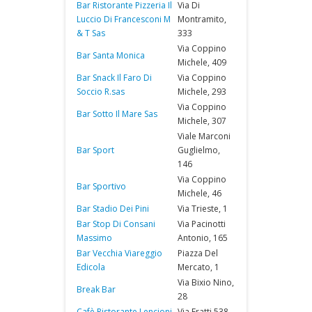
Bar Ristorante Pizzeria Il
Via Di
Luccio Di Francesconi M
Montramito,
& T Sas
333
Via Coppino
Bar Santa Monica
Michele, 409
Bar Snack Il Faro Di
Via Coppino
Soccio R.sas
Michele, 293
Via Coppino
Bar Sotto Il Mare Sas
Michele, 307
Viale Marconi
Bar Sport
Guglielmo,
146
Via Coppino
Bar Sportivo
Michele, 46
Bar Stadio Dei Pini
Via Trieste, 1
Bar Stop Di Consani
Via Pacinotti
Massimo
Antonio, 165
Bar Vecchia Viareggio
Piazza Del
Edicola
Mercato, 1
Via Bixio Nino,
Break Bar
28
Cafè Ristorante Lencioni
Via Fratti 538