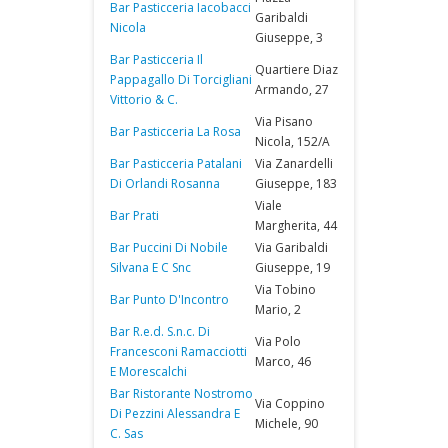
Bar Pasticceria Iacobacci
Garibaldi
Nicola
Giuseppe, 3
Bar Pasticceria Il
Quartiere Diaz
Pappagallo Di Torcigliani
Armando, 27
Vittorio & C.
Via Pisano
Bar Pasticceria La Rosa
Nicola, 152/A
Bar Pasticceria Patalani
Via Zanardelli
Di Orlandi Rosanna
Giuseppe, 183
Viale
Bar Prati
Margherita, 44
Bar Puccini Di Nobile
Via Garibaldi
Silvana E C Snc
Giuseppe, 19
Via Tobino
Bar Punto D'Incontro
Mario, 2
Bar R.e.d. S.n.c. Di
Via Polo
Francesconi Ramacciotti
Marco, 46
E Morescalchi
Bar Ristorante Nostromo
Via Coppino
Di Pezzini Alessandra E
Michele, 90
C. Sas