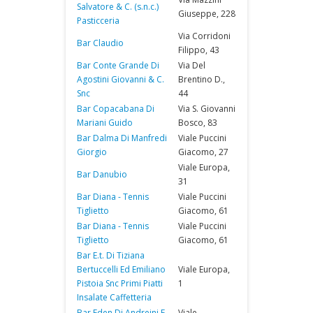
Salvatore & C. (s.n.c.)
Giuseppe, 228
Pasticceria
Via Corridoni
Bar Claudio
Filippo, 43
Bar Conte Grande Di
Via Del
Agostini Giovanni & C.
Brentino D.,
Snc
44
Bar Copacabana Di
Via S. Giovanni
Mariani Guido
Bosco, 83
Bar Dalma Di Manfredi
Viale Puccini
Giorgio
Giacomo, 27
Viale Europa,
Bar Danubio
31
Bar Diana - Tennis
Viale Puccini
Tiglietto
Giacomo, 61
Bar Diana - Tennis
Viale Puccini
Tiglietto
Giacomo, 61
Bar E.t. Di Tiziana
Bertuccelli Ed Emiliano
Viale Europa,
Pistoia Snc Primi Piatti
1
Insalate Caffetteria
Bar Eden Di Andreini E
Viale