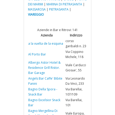
DEI MARMI
|
MARINA DI PIETRASANTA
|
MASSAROSA
|
PIETRASANTA
|
VIAREGGIO
Aziende in Bar e Ritrovi: 141
Azienda
Indirizzo
corso
a la vuelta de la esquina
garibaldi n. 23
Via Coppino
Al Porto Bar
Michele, 118
Albergo Astor Hotel &
Viale Carducci
Residence Grill Ristor.
Giosue', 55
Bar Garage
Angels Bar Caffe' Bibite
Via Leonardo
Panini
Da Vinci, 233
Bagno Della Spora -
Via Barellai,
Snack Bar
107/109
Bagno Excelsior Snack
Via Barellai,
Bar
101
Bagno Mergellina Di
Viale Europa,