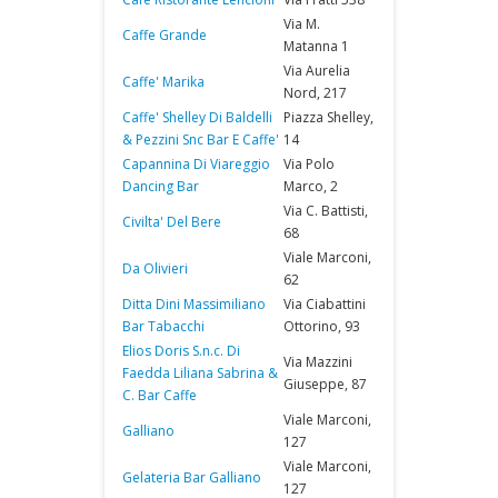
Via M.
Caffe Grande
Matanna 1
Via Aurelia
Caffe' Marika
Nord, 217
Caffe' Shelley Di Baldelli
Piazza Shelley,
& Pezzini Snc Bar E Caffe'
14
Capannina Di Viareggio
Via Polo
Dancing Bar
Marco, 2
Via C. Battisti,
Civilta' Del Bere
68
Viale Marconi,
Da Olivieri
62
Ditta Dini Massimiliano
Via Ciabattini
Bar Tabacchi
Ottorino, 93
Elios Doris S.n.c. Di
Via Mazzini
Faedda Liliana Sabrina &
Giuseppe, 87
C. Bar Caffe
Viale Marconi,
Galliano
127
Viale Marconi,
Gelateria Bar Galliano
127