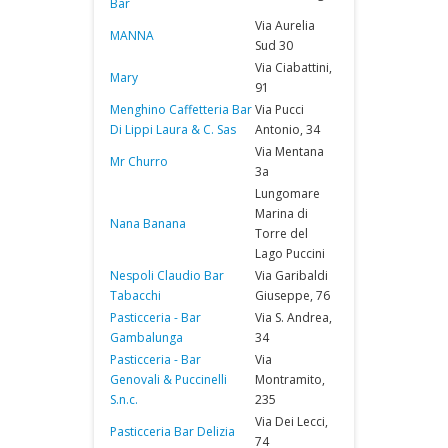
Bar
Via Aurelia
MANNA
Sud 30
Via Ciabattini,
Mary
91
Menghino Caffetteria Bar
Via Pucci
Di Lippi Laura & C. Sas
Antonio, 34
Via Mentana
Mr Churro
3a
Lungomare
Marina di
Nana Banana
Torre del
Lago Puccini
Nespoli Claudio Bar
Via Garibaldi
Tabacchi
Giuseppe, 76
Pasticceria - Bar
Via S. Andrea,
Gambalunga
34
Pasticceria - Bar
Via
Genovali & Puccinelli
Montramito,
S.n.c.
235
Via Dei Lecci,
Pasticceria Bar Delizia
74