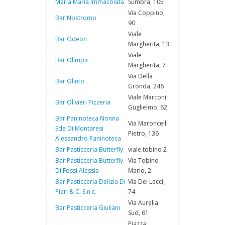
Maria Maria Immacolata
Sumbra, 105
Via Coppino,
Bar Nostromo
90
Viale
Bar Odeon
Margherita, 13
Viale
Bar Olimpic
Margherita, 7
Via Della
Bar Olinto
Gronda, 246
Viale Marconi
Bar Olivieri Pizzeria
Guglielmo, 62
Bar Paninoteca Nonna
Via Maroncelli
Ede Di Montaresi
Pietro, 136
Alessandro Paninoteca
Bar Pasticceria Butterfly
viale tobino 2
Bar Pasticceria Butterfly
Via Tobino
Di Fossi Alessia
Mario, 2
Bar Pasticceria Delizia Di
Via Dei Lecci,
Pieri & C. S.n.c.
74
Via Aurelia
Bar Pasticceria Giuliani
Sud, 61
Piazza