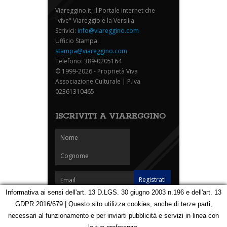
Viareggino.it, il Portale internet che
"vive" Viareggio e la Versilia
Scrivici:
info@viareggino.com
Ufficio Stampa:
stampa@viareggino.com
Telefono: 389-0205164
© 1999-2026 - Proprietà Viva
Associazione Culturale | P.Iva
02361310465
ISCRIVITI A VIAREGGINO
Informativa ai sensi dell'art. 13 D.LGS. 30 giugno 2003 n.196 e dell'art. 13
GDPR 2016/679 | Questo sito utilizza cookies, anche di terze parti,
Homepage
Notizie
Speciali
Eventi
Foto Carnevale
necessari al funzionamento e per inviarti pubblicità e servizi in linea con
Foto Viareggino
Partners
Contatti