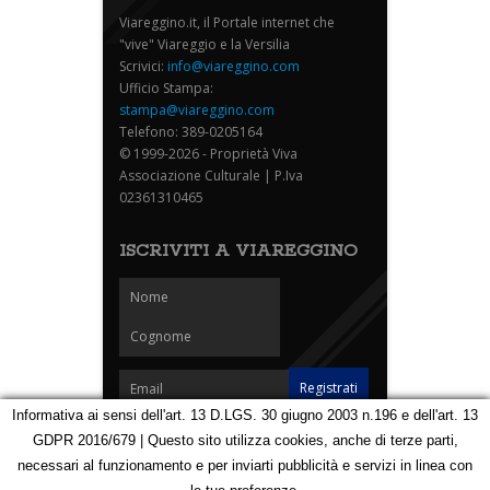
Viareggino.it, il Portale internet che
"vive" Viareggio e la Versilia
Scrivici:
info@viareggino.com
Ufficio Stampa:
stampa@viareggino.com
Telefono: 389-0205164
© 1999-2026 - Proprietà Viva
Associazione Culturale | P.Iva
02361310465
ISCRIVITI A VIAREGGINO
Informativa ai sensi dell'art. 13 D.LGS. 30 giugno 2003 n.196 e dell'art. 13
GDPR 2016/679 | Questo sito utilizza cookies, anche di terze parti,
Homepage
Notizie
Speciali
Eventi
Foto Carnevale
necessari al funzionamento e per inviarti pubblicità e servizi in linea con
Foto Viareggino
Partners
Contatti