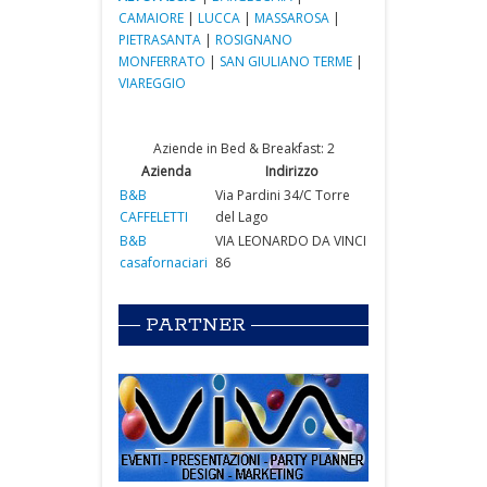
CAMAIORE
|
LUCCA
|
MASSAROSA
|
PIETRASANTA
|
ROSIGNANO
MONFERRATO
|
SAN GIULIANO TERME
|
VIAREGGIO
Aziende in Bed & Breakfast: 2
Azienda
Indirizzo
B&B
Via Pardini 34/C Torre
CAFFELETTI
del Lago
B&B
VIA LEONARDO DA VINCI
casafornaciari
86
PARTNER