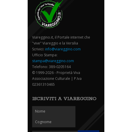
Viareggino.it, il Portale internet che
"vive" Viareggio e la Versilia
Scrivici:
info@viareggino.com
Ufficio Stampa:
stampa@viareggino.com
Telefono: 389-0205164
© 1999-2026 - Proprietà Viva
Associazione Culturale | P.Iva
02361310465
ISCRIVITI A VIAREGGINO