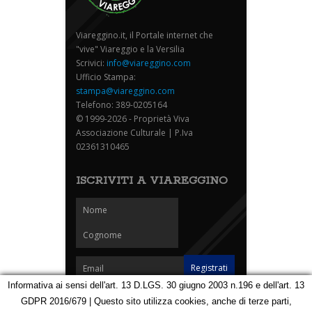
Viareggino.it, il Portale internet che
"vive" Viareggio e la Versilia
Scrivici:
info@viareggino.com
Ufficio Stampa:
stampa@viareggino.com
Telefono: 389-0205164
© 1999-2026 - Proprietà Viva
Associazione Culturale | P.Iva
02361310465
ISCRIVITI A VIAREGGINO
Informativa ai sensi dell'art. 13 D.LGS. 30 giugno 2003 n.196 e dell'art. 13
GDPR 2016/679 | Questo sito utilizza cookies, anche di terze parti,