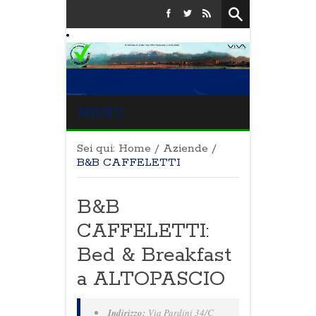
MENU
Sei qui:
Home
/
Aziende
/
B&B CAFFELETTI
B&B
CAFFELETTI:
Bed & Breakfast
a ALTOPASCIO
Indirizzo:
Via Pardini 34/C