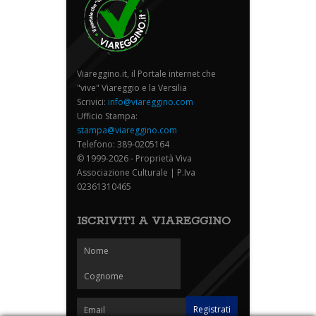
Viareggino.it, il Portale internet che
"vive" Viareggio e la Versilia
Scrivici:
info@viareggino.com
Ufficio Stampa:
stampa@viareggino.com
Telefono: 389-0205164
© 1999-2026 - Proprietà Viva
Associazione Culturale | P.Iva
02361310465
ISCRIVITI A VIAREGGINO