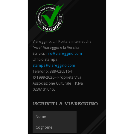
Viareggino.it, il Portale internet che
"vive" Viareggio e la Versilia
Scrivici:
info@viareggino.com
Ufficio Stampa:
stampa@viareggino.com
Telefono: 389-0205164
© 1999-2026 - Proprietà Viva
Associazione Culturale | P.Iva
02361310465
ISCRIVITI A VIAREGGINO